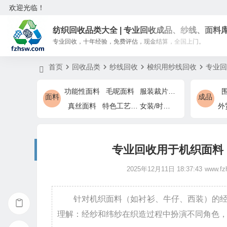
欢迎光临！
纺织回收品类大全 | 专业回收成品、纱线、面料
专业回收，十年经验，免费评估，现金结算，全国上门。
首页
回收品类
纱线回收
梭织用纱线回收
专业回
功能性面料
毛呢面料
服装裁片余料
面料
成品
真丝面料
特色工艺面料
女装/时装特色面料
专业回收用于机织面料
2025年12月11日 18:37:43
www.fz
针对机织面料（如衬衫、牛仔、西装）的
理解：经纱和纬纱在织造过程中扮演不同角色