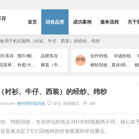
库存
首页
回收品类
成功案例
服务流程
关于
收用于机织面料（衬衫、牛仔、西装）的经纱、纬纱
围巾库存
围巾/帽子/手套
品牌库存/商场下架
化纤纱线
羊绒纱线
纱线
外贸原单/出口退货
外套/大衣/风衣尾单
裤装（牛仔裤/休闲裤）尾货
棉纱回收
真丝/绢丝纱线
梭
（衬衫、牛仔、西装）的经纱、纬纱
hsw.com
梭织用纱线回收
评论
阅读模式
186
经纱、纬纱回收，专业评估的焦点与针织纱线截然不同。核心在
，这直接决定了它们回收时的价值瓶颈和评估重点。