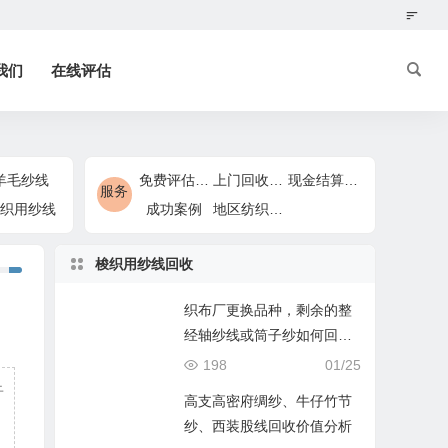
我们
在线评估
羊毛纱线
免费评估服务
上门回收服务
现金结算服务
服务
织用纱线
成功案例
地区纺织回收服务
梭织用纱线回收
织布厂更换品种，剩余的整
经轴纱线或筒子纱如何回
收？
198
01/25
于
高支高密府绸纱、牛仔竹节
纱、西装股线回收价值分析