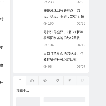
233
02/26
梭织纱线回收关注点：强
度、捻度、毛羽，2024行情
对
150
02/28
寻找江苏盛泽、浙江柯桥等
梭织面料基地的纱线回收渠
道
104
04/12
更
出口订单剩余的强捻纱、包
覆纱等特种梭织纱回收
度
98
05/07
纬
加载中...