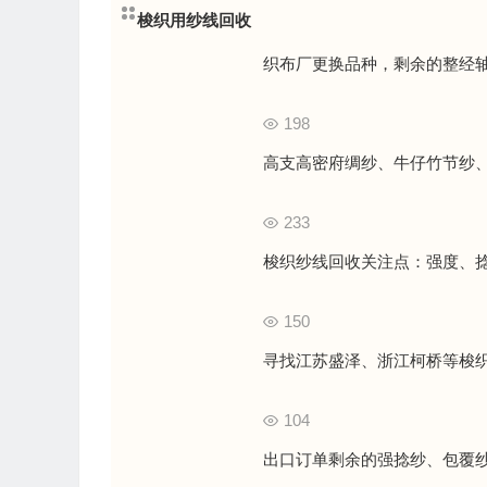
梭织用纱线回收
织布厂更换品种，剩余的整经
198
高支高密府绸纱、牛仔竹节纱
233
梭织纱线回收关注点：强度、捻
150
寻找江苏盛泽、浙江柯桥等梭
104
出口订单剩余的强捻纱、包覆