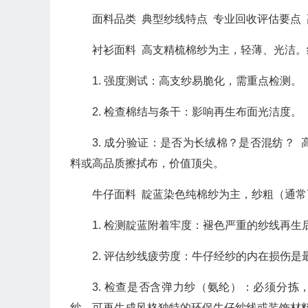
面料品类 典型纱线特点 专业回收评估要点
衬衫面料 高支精梳棉纱为主，轻薄、光洁
1. 强度测试：高支纱易脆化，需重点检测。
2. 检查棉结与条干：影响再生布面光洁度。
3. 成分验证：是否为长绒棉？是否混纺？
料或高品质擦拭布，价值顶尖。
牛仔面料 靛蓝染色纯棉纱为主，纱粗（通常
1. 检测靛蓝附着牢度：褪色严重的纱线再
2. 评估纱线疲劳度：牛仔经纱的内在损伤是
3. 检查是否含弹力纱（氨纶）：必须分
纱，可再生成风格独特的环保牛仔纱线或装饰材