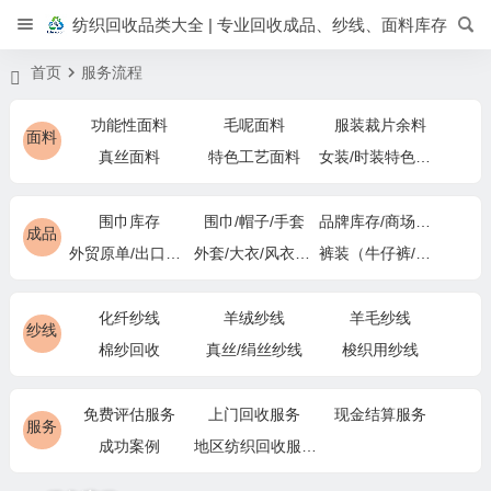
纺织回收品类大全 | 专业回收成品、纱线、面料库存
首页
服务流程
功能性面料
毛呢面料
服装裁片余料
面料
真丝面料
特色工艺面料
女装/时装特色面料
围巾库存
围巾/帽子/手套
品牌库存/商场下架
成品
外贸原单/出口退货
外套/大衣/风衣尾单
裤装（牛仔裤/休闲裤）尾货
化纤纱线
羊绒纱线
羊毛纱线
纱线
棉纱回收
真丝/绢丝纱线
梭织用纱线
免费评估服务
上门回收服务
现金结算服务
服务
成功案例
地区纺织回收服务