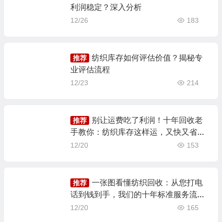
利润稳定？深入分析
12/26
183
纺织库存如何评估价值？揭秘专
推荐
业评估流程
12/23
214
别让运费吃了利润！十年回收老
推荐
手教你：纺织库存这样运，又快又省还
安全
12/20
153
一张图看懂纺织回收：从您打电
推荐
话到钱到手，我们的十年标准服务流程
图解
12/20
165