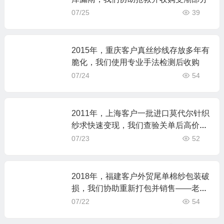
07/25
39
2015年，重庆客户真丝纱线存放多年有
脆化，我们使用专业手法检测后收购
07/24
54
2011年，上海客户一批进口莫代尔针织
纱求快速变现，我们查验关单后高价收
购
07/23
52
2018年，福建客户外贸尾单棉纱包装破
损，我们协助重新打包并销售——老
张：别让烂纸箱坑了你的好纱线
07/22
54