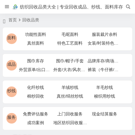
纺织回收品类大全 | 专业回收成品、纱线、面料库存
首页
回收品类
功能性面料
毛呢面料
服装裁片余料
面料
真丝面料
特色工艺面料
女装/时装特色面料
围巾库存
围巾/帽子/手套
品牌库存/商场下架
成品
外贸原单/出口退货
外套/大衣/风衣尾单
裤装（牛仔裤/休闲裤）尾货
化纤纱线
羊绒纱线
羊毛纱线
纱线
棉纱回收
真丝/绢丝纱线
梭织用纱线
免费评估服务
上门回收服务
现金结算服务
服务
成功案例
地区纺织回收服务