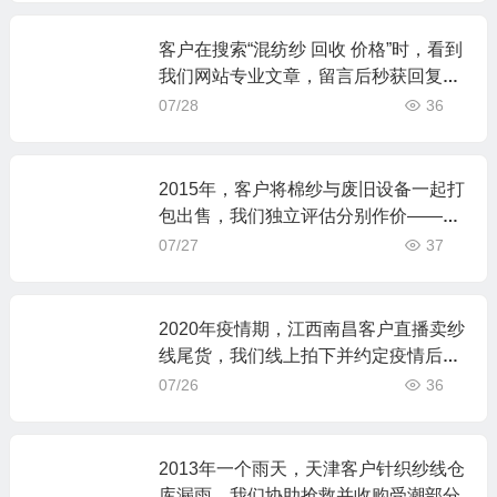
客户在搜索“混纺纱 回收 价格”时，看到
我们网站专业文章，留言后秒获回复
——老张：你的回答越专业，客户越放
07/28
36
心把货交给你
2015年，客户将棉纱与废旧设备一起打
包出售，我们独立评估分别作价——老
张：混在一起卖，你就亏了
07/27
37
2020年疫情期，江西南昌客户直播卖纱
线尾货，我们线上拍下并约定疫情后提
货
07/26
36
2013年一个雨天，天津客户针织纱线仓
库漏雨，我们协助抢救并收购受潮部分