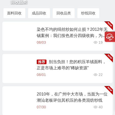
回收品类
面料回收
成品回收
回收品类
纱线回收
染色不均的绢丝纱如何止损？2012年无
锡案例：我们按色差分四级收购，为客
户挽回七成损失
08/03
19
别当负担！您的积压羊绒面料，
推荐
正是市场上难寻的“稀缺资源”
08/01
22
2010年，在广州中大市场，当面为一位
潮汕老板评估其积压的各类混纺纱线
07/30
40