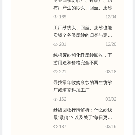
专业回收纺纱厂、针织厂、织
布厂产生的纱头、回丝、废纱
169
12/04
工厂纱线头、回丝、废纱也能
卖钱？各类废纱的归类与定价
标准
201
12/20
纯棉废纱和化纤废纱回收，下
游用途和价格完全不同
221
02/18
寻找常年收购废纱的再生纺纱
厂或填充料加工厂
162
03/02
纱线回收行情解析：什么纱线
最“紧俏”？以及关于“每日更新”
的实话
137
03/16