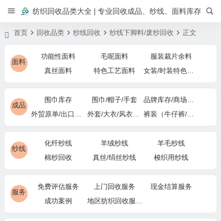
纺织回收品类大全 | 专业回收成品、纱线、面料库存
首页
回收品类
纱线回收
纱线下脚料/废纱回收
正文
功能性面料
毛呢面料
服装裁片余料
面料
真丝面料
特色工艺面料
女装/时装特色面料
围巾库存
围巾/帽子/手套
品牌库存/商场下架
成品
外贸原单/出口退货
外套/大衣/风衣尾单
裤装（牛仔裤/休闲裤）尾货
化纤纱线
羊绒纱线
羊毛纱线
纱线
棉纱回收
真丝/绢丝纱线
梭织用纱线
免费评估服务
上门回收服务
现金结算服务
服务
成功案例
地区纺织回收服务