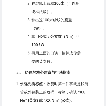
在纱线上截取
100米
（可以用
绕框法取）。
称出这100米纱线的
克重
（W）
。
套用公式：
公支数（Nm） ≈
100 / W
再用上面的口诀，换算成你需
要的英支数。
五、 给你的核心建议与行动指南
永远先看标签
：收货时第一件事就是找筒
管或外包装上的喷码、标签，确认
“XX
Ne” (
英支) 或 “XX Nm” (公支)
。