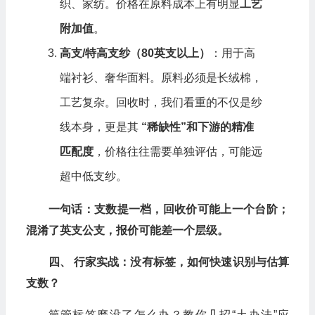
织、家纺。价格在原料成本上有明显
工艺
附加值
。
高支/特高支纱（80英支以上）
：用于高
端衬衫、奢华面料。原料必须是长绒棉，
工艺复杂。回收时，我们看重的不仅是纱
线本身，更是其
“
稀缺性”和下游的精准
匹配度
，价格往往需要单独评估，可能远
超中低支纱。
一句话：支数提一档，回收价可能上一个台阶；
混淆了英支公支，报价可能差一个层级。
四、 行家实战：没有标签，如何快速识别与估算
支数？
筒管标签磨没了怎么办？教你几招“土办法”应