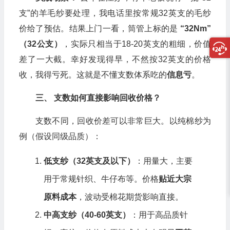
支”的羊毛纱要处理，我电话里按常规32英支的毛纱
价给了预估。结果上门一看，筒管上标的是
“32Nm”
（32公支）
，实际只相当于18-20英支的粗细，价值
差了一大截。幸好发现得早，不然按32英支的价格
收，我得亏死。这就是不懂支数体系吃的
信息亏
。
三、 支数如何直接影响回收价格？
支数不同，回收价差可以非常巨大。以纯棉纱为
例（假设同级品质）：
低支纱（32英支及以下）
：用量大，主要
用于常规针织、牛仔布等。价格
贴近大宗
原料成本
，波动受棉花期货影响直接。
中高支纱（40-60英支）
：用于高品质针