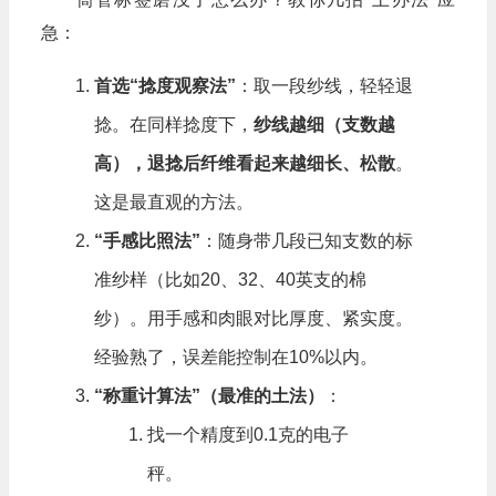
急：
首选“捻度观察法”
：取一段纱线，轻轻退
捻。在同样捻度下，
纱线越细（支数越
高），退捻后纤维看起来越细长、松散
。
这是最直观的方法。
“手感比照法”
：随身带几段已知支数的标
准纱样（比如20、32、40英支的棉
纱）。用手感和肉眼对比厚度、紧实度。
经验熟了，误差能控制在10%以内。
“称重计算法”（最准的土法）
：
找一个精度到0.1克的电子
秤。