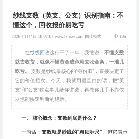
纱线支数（英支、公支）识别指南：不
懂这个，回收报价易吃亏
2026年1月4日 18:07:07
www.fzhsw.com
阅读模式
195
在
纱线回收
这行干了十年，我敢说：
不懂支数
就去收货，就像不懂黄金成色就去收金条，一准儿
吃亏。
支数是纱线最核心的“身份ID”，直接决定了
它的价值档次。今天，我就用最直白的话，把“英
支”和“公支”这点事儿给你讲透，再教你几手不靠仪
器也能快速判断的绝活。
一、 核心概念：支数到底是什么？
一句话：
支数就是纱线的“粗细标尺”
。但它表示