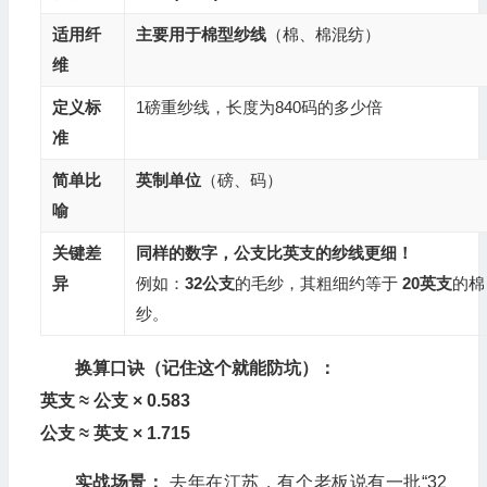
适用纤
主要用于棉型纱线
（棉、棉混纺）
维
定义标
1磅重纱线，长度为840码的多少倍
准
简单比
英制单位
（磅、码）
喻
关键差
同样的数字，公支比英支的纱线更细！
异
例如：
32公支
的毛纱，其粗细约等于
20
英支
的棉
纱。
换算口诀（记住这个就能防坑）：
英支 ≈ 公支 × 0.583
公支 ≈ 英支 × 1.715
实战场景：
去年在江苏，有个老板说有一批“32