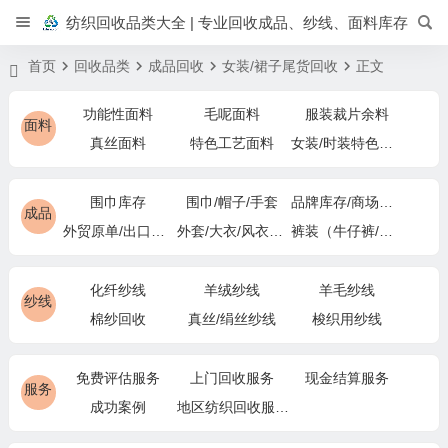
纺织回收品类大全 | 专业回收成品、纱线、面料库存
首页
回收品类
成品回收
女装/裙子尾货回收
正文
功能性面料
毛呢面料
服装裁片余料
面料
真丝面料
特色工艺面料
女装/时装特色面料
围巾库存
围巾/帽子/手套
品牌库存/商场下架
成品
外贸原单/出口退货
外套/大衣/风衣尾单
裤装（牛仔裤/休闲裤）尾货
化纤纱线
羊绒纱线
羊毛纱线
纱线
棉纱回收
真丝/绢丝纱线
梭织用纱线
免费评估服务
上门回收服务
现金结算服务
服务
成功案例
地区纺织回收服务