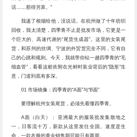
话……那得另算。”
我递了根烟给他，没说话。在杭州做了十年纺织
回收，我太清楚，四季青不止是批发市场，它更是一
个巨大的、高速代谢的“尾货生成器”。这里的女装尾
货，和苏州的丝绸、宁波的外贸货完全不同，它有自
己的心跳和规则。今天，我就带你钻一趟四季青的“毛
细血管”，看看这桩依附在光鲜时装业背后的“隐形”生
意，门道到底有多深。
01 市场镜像：四季青的“A面”与“B面”
要理解杭州女装尾货，必须先看懂四季青。
A面（白天）： 亚洲最大的服装批发集散地之
一，日客流十万，新款从这里发往全国。速度是生
命，一款衣服的黄金销售期可能只有两周。