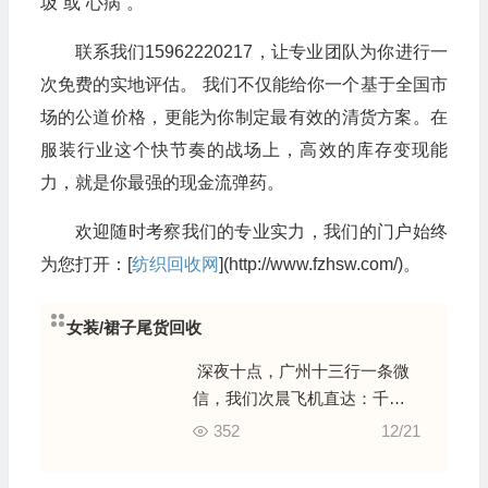
圾”或“心病”。
联系我们15962220217，让专业团队为你进行一
次免费的实地评估。 我们不仅能给你一个基于全国市
场的公道价格，更能为你制定最有效的清货方案。在
服装行业这个快节奏的战场上，高效的库存变现能
力，就是你最强的现金流弹药。
欢迎随时考察我们的专业实力，我们的门户始终
为您打开：[
纺织回收网
](http://www.fzhsw.com/)。
女装/裙子尾货回收
深夜十点，广州十三行一条微
信，我们次晨飞机直达：千件
女装尾货的“闪电清仓”
352
12/21