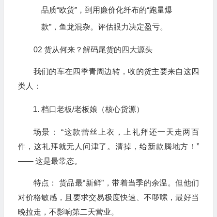
品质“欧货”，到用廉价化纤布的“跑量爆
款”，鱼龙混杂。评估眼力决定盈亏。
02 货从何来？解码尾货的四大源头
我们的车在四季青周边转，收的货主要来自这四
类人：
档口老板/老板娘（核心货源）
场景： “这款蕾丝上衣，上礼拜还一天走两百
件，这礼拜就无人问津了。清掉，给新款腾地方！”
—— 这是最常态。
特点： 货品最“新鲜”，带着当季的余温。但他们
对价格敏感，且要求交易极度快速、不啰嗦，最好当
晚拉走，不影响第二天营业。