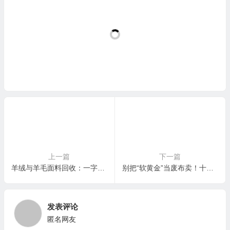
上一篇
下一篇
羊绒与羊毛面料回收：一字之差，价差如鸿沟！十年行家拆解“十倍级”差距背后的真相
别把“软黄金”当废布卖！十年行家详解：专业羊绒、双面呢大衣面料如何高价回收
发表评论
匿名网友