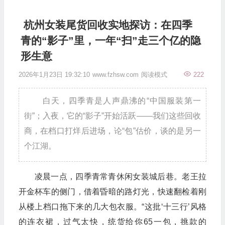
杭州女装尾货回收实地探访：在四季
青的“影子”里，一年“扫”走三个亿的隐
形生意
2026年1月23日 19:32:10
www.fzhsw.com
阅读模式
222
白天，四季青是人声鼎沸的“中国服装第一
街”；入夜，它的“影子”开始活跃——我们这些回收
商，在档口打烊后进场，论“包”估价，谈的是另一
个江湖。
凌晨一点，四季青常青休闲女装城后巷。老王拉
开金杯车的侧门，借着昏暗的路灯光，快速翻检着刚
从楼上档口拖下来的几大包衣服。“这批‘十三行’风格
的连衣裙，过气太快，统货给你65一包，挑款的