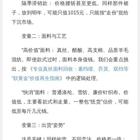
隔季滞销款： 价格腰斩甚至更低。同样那件裙
子，放到明年，可能只值1015元，只能按“走份”批给
下沉市场。
变量二：面料与工艺
“高价值”面料： 真丝、醋酸、高支棉、品质羊毛
混纺。即使款式过时，面料本身值钱。我们会重点挑
出，按 《
专业真丝面料回收：素绉缎、乔其、双绉等
“软黄金”价值再生指南
》 中的逻辑处理。
“快消”面料： 普通涤纶、雪纺、廉价针织布。价
值低，主要看款式和走量。一整包“统货”估价，可能
低至每斤几元钱。
变量三：出货“姿势”
这是关键！同样的货，不同卖法，价格差一倍：