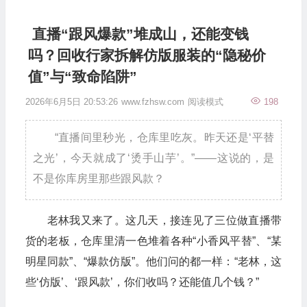
直播“跟风爆款”堆成山，还能变钱
吗？回收行家拆解仿版服装的“隐秘价
值”与“致命陷阱”
2026年6月5日 20:53:26
www.fzhsw.com
阅读模式
198
“直播间里秒光，仓库里吃灰。昨天还是‘平替
之光’，今天就成了‘烫手山芋’。”——这说的，是
不是你库房里那些跟风款？
老林我又来了。这几天，接连见了三位做直播带
货的老板，仓库里清一色堆着各种“小香风平替”、“某
明星同款”、“爆款仿版”。他们问的都一样：“老林，这
些‘仿版’、‘跟风款’，你们收吗？还能值几个钱？”