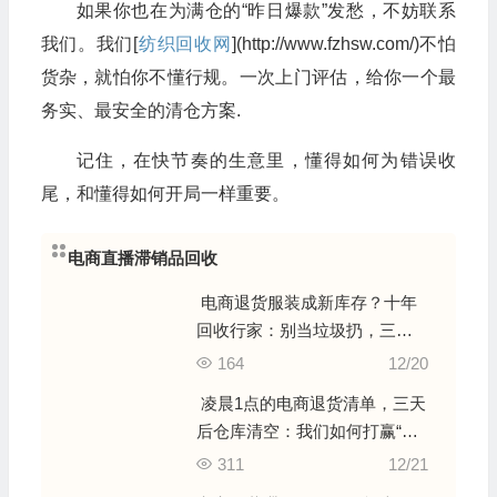
如果你也在为满仓的“昨日爆款”发愁，不妨联系
我们。我们[
纺织回收网
](http://www.fzhsw.com/)不怕
货杂，就怕你不懂行规。一次上门评估，给你一个最
务实、最安全的清仓方案.
记住，在快节奏的生意里，懂得如何为错误收
尾，和懂得如何开局一样重要。
电商直播滞销品回收
电商退货服装成新库存？十年
回收行家：别当垃圾扔，三步
教你“榨”出最后价值
164
12/20
凌晨1点的电商退货清单，三天
后仓库清空：我们如何打赢“零
散库存闪电战”
311
12/21