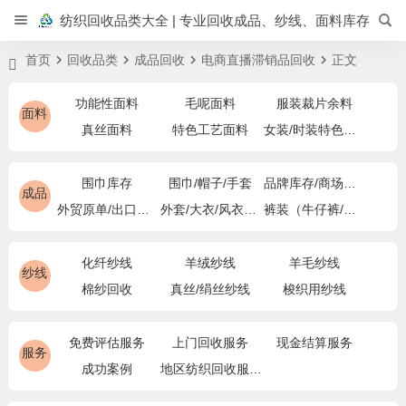
纺织回收品类大全 | 专业回收成品、纱线、面料库存
首页
回收品类
成品回收
电商直播滞销品回收
正文
功能性面料
毛呢面料
服装裁片余料
面料
真丝面料
特色工艺面料
女装/时装特色面料
围巾库存
围巾/帽子/手套
品牌库存/商场下架
成品
外贸原单/出口退货
外套/大衣/风衣尾单
裤装（牛仔裤/休闲裤）尾货
化纤纱线
羊绒纱线
羊毛纱线
纱线
棉纱回收
真丝/绢丝纱线
梭织用纱线
免费评估服务
上门回收服务
现金结算服务
服务
成功案例
地区纺织回收服务