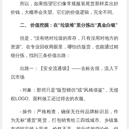
所以，如果指望它们像常规服装尾货那样卖出好
价钱，大概率会失望。它们的价值逻辑，完全不同。
二、 价值挖掘：在“垃圾堆”里分拣出“真金白银”
但是，“没有绝对垃圾的库存，只有没用对地方的
资源”。在专业回收商眼里，哪怕仿版货，也能通过精
细分拣，找到三条价值出路：
出路一：【安全流通级】——去标去痕，流入下
沉市场
- 对象：那些只是“版型模仿”或“风格借鉴”，无侵
权LOGO、面料做工还过得去的衣服。
- 操作：严格检查，确保无任何品牌标识后，作
为无标“通货”尾货，打包销售给三四线城市、乡镇集
市或特定线上渠道。价格不高，按斤或按袋论价，但