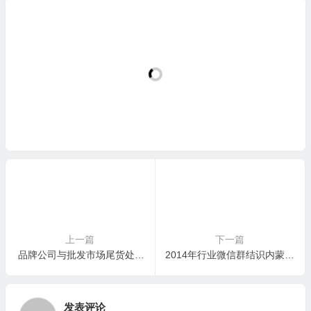
上一篇
下一篇
品牌公司与批发市场尾货处理方案：量身定制，价值护航
2014年行业微信群结识内蒙客户：棉纱羊毛混放十年，我们现场分拣，帮他从“统货”变“精品”
发表评论