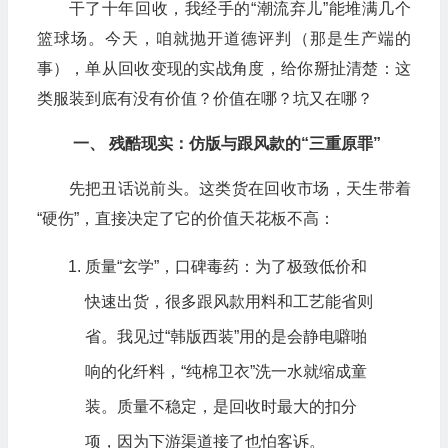
干了十年回收，我经手的“潮流弃儿”能堆满几个
篮球场。今天，咱就抛开道德评判（那是生产端的
事），单从回收变现的实战角度，给你掰扯清楚：这
类服装到底有没有价值？价值在哪？坑又在哪？
一、 残酷现实：仿版与跟风款的“三重原罪”
先把丑话说前头。这类货在回收市场，天生带着
“硬伤”，直接决定了它的价值天花板不高：
质量“玄学”，口碑毒药：为了极致低价和
快速出货，很多跟风款用料和工艺能省则
省。我见过“韩版西装”用的是会静电噼啪
响的化纤料，“纯棉卫衣”洗一水就缩成童
装。质量不稳定，是回收时最大的扣分
项，因为下游渠道接了也怕客诉。