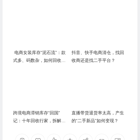
电商女装库存“泥石流”：款
抖音、快手电商清仓，找回
式多、码数杂，如何回收变
收商还是找二手平台？
现？十年行家的破局之道
跨境电商滞销库存“回国”
直播带货退货率太高，产生
记：十年回收行家，拆解亚
的“二手新品”如何变现？
马逊、速卖通卖家的终极清
仓路