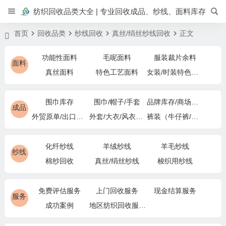
纺织回收品类大全 | 专业回收成品、纱线、面料库存
首页
回收品类
纱线回收
真丝/绢丝纱线回收
正文
功能性面料
毛呢面料
服装裁片余料
面料
真丝面料
特色工艺面料
女装/时装特色面料
围巾库存
围巾/帽子/手套
品牌库存/商场下架
成品
外贸原单/出口退货
外套/大衣/风衣尾单
裤装（牛仔裤/休闲裤）尾货
化纤纱线
羊绒纱线
羊毛纱线
纱线
棉纱回收
真丝/绢丝纱线
梭织用纱线
免费评估服务
上门回收服务
现金结算服务
服务
成功案例
地区纺织回收服务