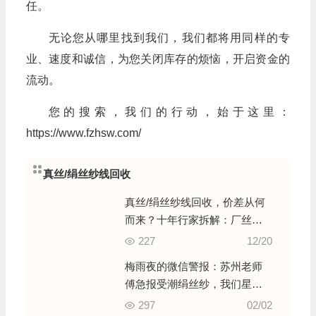
任。
无论您从哪里找到我们，我们都将用同样的专
业、速度和诚信，为您关闭库存的烦恼，开启资金的
流动。
您的搜索，我们的行动，始于这里：
https://www.fzhsw.com/
真丝/绢丝纱线回收
真丝/绢丝纱线回收，价差从何
而来？十年行家拆解：厂丝、
土丝、双宫丝的“三套定价逻辑”
227
12/20
梅雨夜的微信警报：苏州老师
傅急报受潮绢丝纱，我们星夜
驰骋的“抢救性”收购实录
297
02/02