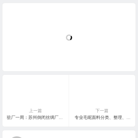
上一篇
下一篇
驻厂一周：苏州倒闭丝绸厂的“真丝乱局”，我们如何完成资产盘点的终极一公里？
专业毛呢面料分类、整理、打包服务：为您的库存价值上“双保险”