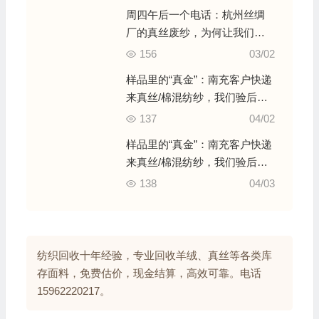
周四午后一个电话：杭州丝绸
厂的真丝废纱，为何让我们立
刻买下最近一班动车票？
156
03/02
样品里的“真金”：南充客户快递
来真丝/棉混纺纱，我们验后确
认为高档料，当场高价拍板
137
04/02
样品里的“真金”：南充客户快递
来真丝/棉混纺纱，我们验后确
认为高档料，当场高价拍板
138
04/03
纺织回收十年经验，专业回收羊绒、真丝等各类库
存面料，免费估价，现金结算，高效可靠。电话
15962220217。