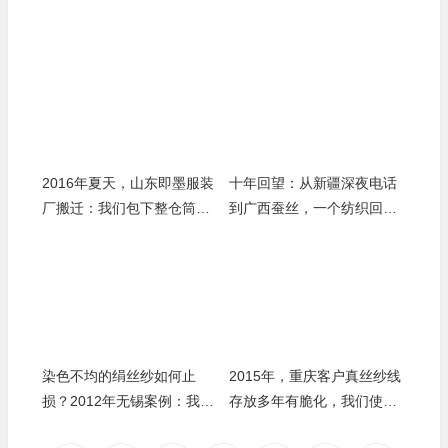
2016年夏天，山东即墨服装
十年回望：从新疆深夜电话
厂搬迁：我们包下整仓筒
到广西蚕丝，一个纺织回收
纱，现金结算，三天清空十
老兵的真情自白
年库存
染色不均的绢丝纱如何止
2015年，重庆客户真丝纱线
损？2012年无锡案例：我们
存放多年有脆化，我们使用
按色差分四级收购，为客户
专业手法检测后收购