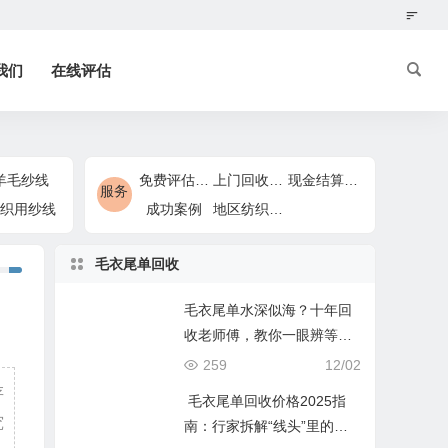
我们
在线评估
羊毛纱线
免费评估服务
上门回收服务
现金结算服务
服务
织用纱线
成功案例
地区纺织回收服务
毛衣尾单回收
毛衣尾单水深似海？十年回
收老师傅，教你一眼辨等
级、闭眼估价格
259
12/02
存
毛衣尾单回收价格2025指
究
南：行家拆解“线头”里的财