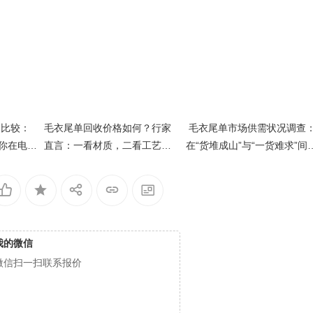
务比较：
毛衣尾单回收价格如何？行家
毛衣尾单市场供需状况调查
教你在电商
直言：一看材质，二看工艺，
在“货堆成山”与“一货难求”间
两者定乾坤
摆的2024真相
我的微信
微信扫一扫联系报价