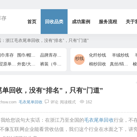
库存
首页
回收品类
成功案例
服务流程
关于
：浙江毛衣尾单回收，没有“排名”，只有“门道”
围巾库存
围巾/帽子/手套
品牌库存/商场下架
化纤纱线
羊绒纱线
纱线
外贸原单/出口退货
外套/大衣/风衣尾单
裤装（牛仔裤/休闲裤）尾货
棉纱回收
真丝/绢丝纱线
梭
单回收，没有“排名”，只有“门道”
zhsw.com
毛衣尾单回收
评论
阅读模式
162
，我给您说句大实话：在浙江乃至全国的
毛衣尾单回收
行业，不
这不像互联网企业能看营收估值，我们这个行业在水面之下，讲