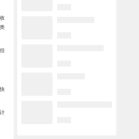
收
类
但
快
计