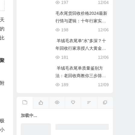
富密码
197
12/04
毛衣尾货回收价格2024最新
今天
行情与逻辑：十年行家实用
指南
的
198
12/06
比
羊绒毛衣尾单“水”多深？十
年回收行家亲授八大黄金鉴
定法则，闭眼买不吃亏！
181
12/06
聚
羊绒毛衣尾单质量鉴别方
法：老回收商教你三步筛出
附
“真金”
189
12/09
加载中...
极
小