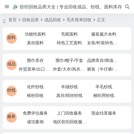
纺织回收品类大全 | 专业回收成品、纱线、面料库存
首页
回收品类
成品回收
毛衣尾单回收
正文
功能性面料
毛呢面料
服装裁片余料
面料
真丝面料
特色工艺面料
女装/时装特色面料
围巾库存
围巾/帽子/手套
品牌库存/商场下架
成品
外贸原单/出口退货
外套/大衣/风衣尾单
裤装（牛仔裤/休闲裤）尾货
化纤纱线
羊绒纱线
羊毛纱线
纱线
棉纱回收
真丝/绢丝纱线
梭织用纱线
免费评估服务
上门回收服务
现金结算服务
服务
成功案例
地区纺织回收服务