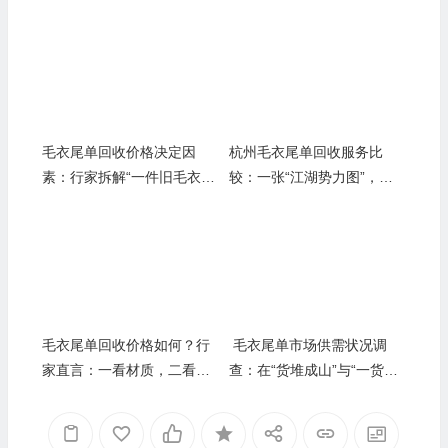
毛衣尾单回收价格决定因
杭州毛衣尾单回收服务比
素：行家拆解“一件旧毛衣”
较：一张“江湖势力图”，教
到“一笔好资产”的定价密码
你在电商之都避开“剪刀差”
陷阱
毛衣尾单回收价格如何？行
毛衣尾单市场供需状况调
家直言：一看材质，二看工
查：在“货堆成山”与“一货难
艺，两者定乾坤
求”间摇摆的2024真相