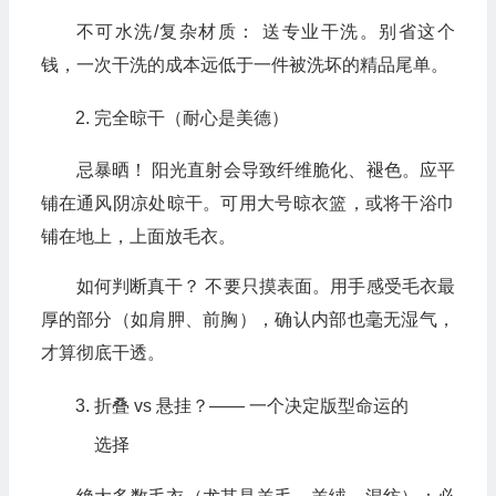
不可水洗/复杂材质： 送专业干洗。别省这个
钱，一次干洗的成本远低于一件被洗坏的精品尾单。
完全晾干（耐心是美德）
忌暴晒！ 阳光直射会导致纤维脆化、褪色。应平
铺在通风阴凉处晾干。可用大号晾衣篮，或将干浴巾
铺在地上，上面放毛衣。
如何判断真干？ 不要只摸表面。用手感受毛衣最
厚的部分（如肩胛、前胸），确认内部也毫无湿气，
才算彻底干透。
折叠 vs 悬挂？—— 一个决定版型命运的
选择