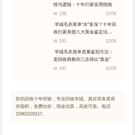
情与逻辑：十年行家实用指南
198
12/06
羊绒毛衣尾单“水”多深？十年回
收行家亲授八大黄金鉴定法
则，闭眼买不吃亏！
181
12/06
羊绒毛衣尾单质量鉴别方法：
老回收商教你三步筛出“真金”
191
12/09
纺织回收十年经验，专业回收羊绒、真丝等各类库
存面料，免费估价，现金结算，高效可靠。电话
15962220217。