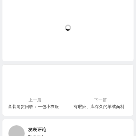
上一篇
下一篇
童装尾货回收：一包小衣服里，藏着安全、面料和良心的三重拷问
有瑕疵、库存久的羊绒面料能回收吗？行家揭秘：不仅能，价值还不低！
发表评论