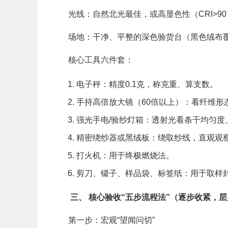
光线：自然北光最佳，或高显色性（CRI>9
场地：干净、平整的深色验货台（黑色绒布
核心工具六件套：
电子秤：精度0.1克，称克重、算支数。
手持高倍放大镜（60倍以上）：看纤维形
强光手电/验纱灯箱：透射光看条干均匀度
精密绕纱器或黑绒板：绕取纱线，直观观
打火机：用于终极燃烧法。
剪刀、镊子、样品袋、标签纸：用于取样
三、 核心验收“五步流程法”（逐步收紧，
第一步：宏观“望闻问切”