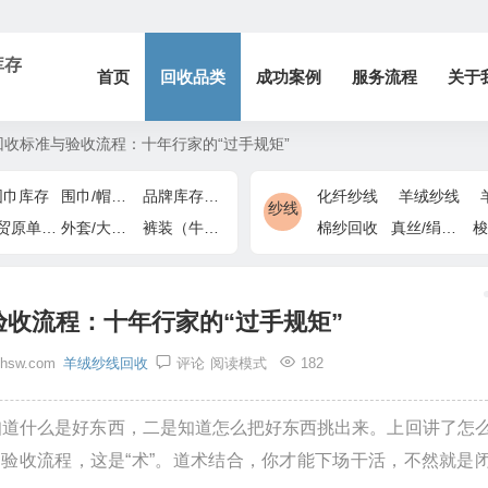
库存
首页
回收品类
成功案例
服务流程
关于
收标准与验收流程：十年行家的“过手规矩”
围巾库存
围巾/帽子/手套
品牌库存/商场下架
化纤纱线
羊绒纱线
纱线
外贸原单/出口退货
外套/大衣/风衣尾单
裤装（牛仔裤/休闲裤）尾货
棉纱回收
真丝/绢丝纱线
梭
收流程：十年行家的“过手规矩”
zhsw.com
羊绒纱线回收
评论
阅读模式
182
知道什么是好东西，二是知道怎么把好东西挑出来。上回讲了怎
和验收流程，这是“术”。道术结合，你才能下场干活，不然就是