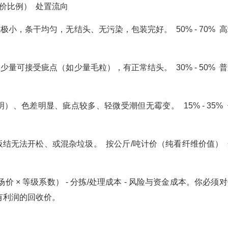
价比例） 处置流向
小，条干均匀，无结头、无污染，包装完好。 50% - 70% 
量可接受疵点（如少量毛粒），有正常结头。 30% - 50% 
）、色差明显、疵点较多、轻微受潮但无霉变。 15% - 35%
板结无法开松、或混杂垃圾。 按公斤/吨计价（纯看纤维价值） 
 × 等级系数） - 分拣/处理成本 - 风险与资金成本。你必须
有利润的回收价。