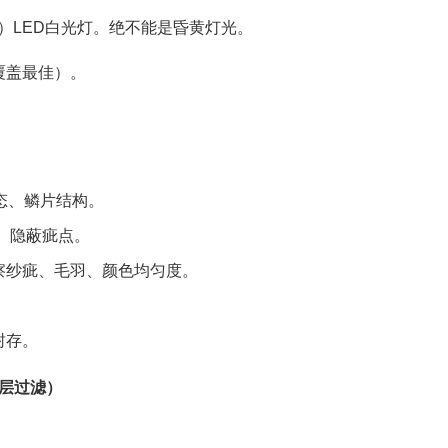
0）LED白光灯。绝不能是昏黄灯光。
覆盖最佳）。
态、鳞片结构。
、隐蔽疵点。
察纱疵、毛羽、颜色均匀度。
封存。
层层过滤）