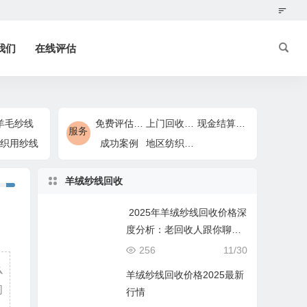
我们
在线评估
羊毛纱线
免费评估服务
上门回收服务
现金结算服务
服务
织用纱线
成功案例
地区纺织回收服务
羊绒纱线回收
2025年羊绒纱线回收价格深
度分析：老回收人跟你聊聊
门道
256
11/30
么
羊绒纱线回收价格2025最新
闭
行情