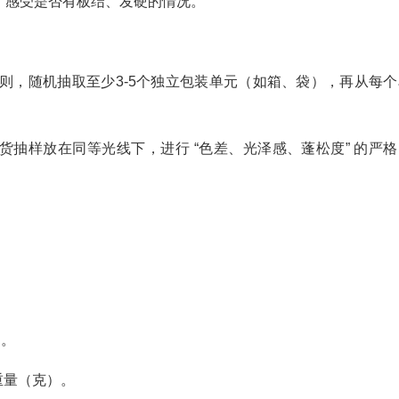
，感受是否有板结、发硬的情况。
原则，随机抽取至少3-5个独立包装单元（如箱、袋），再从每个
抽样放在同等光线下，进行 “色差、光泽感、蓬松度” 的严格
）。
重量（克）。