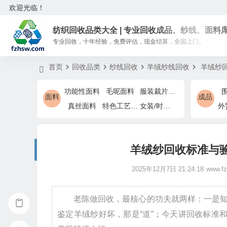
欢迎光临！
纺织回收品类大全 | 专业回收成品、纱线、面料
专业回收，十年经验，免费评估，现金结算，全国上门。
首页
回收品类
纱线回收
羊绒纱线回收
羊绒纱回
功能性面料
毛呢面料
服装裁片余料
面料
成品
真丝面料
特色工艺面料
女装/时装特色面料
羊绒纱回收标准与验
2025年12月7日 21:24:18
www.f
老陈做回收，最核心的功夫就两样：一是
鉴定羊绒纱好坏，那是“道”；今天讲回收标准