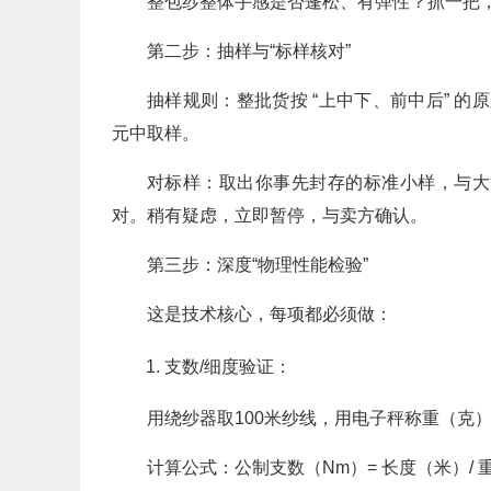
整包纱整体手感是否蓬松、有弹性？抓一把
第二步：抽样与“标样核对”
抽样规则：整批货按 “上中下、前中后” 的
元中取样。
对标样：取出你事先封存的标准小样，与大货
对。稍有疑虑，立即暂停，与卖方确认。
第三步：深度“物理性能检验”
这是技术核心，每项都必须做：
支数/细度验证：
用绕纱器取100米纱线，用电子秤称重（克
计算公式：公制支数（Nm）= 长度（米）/ 