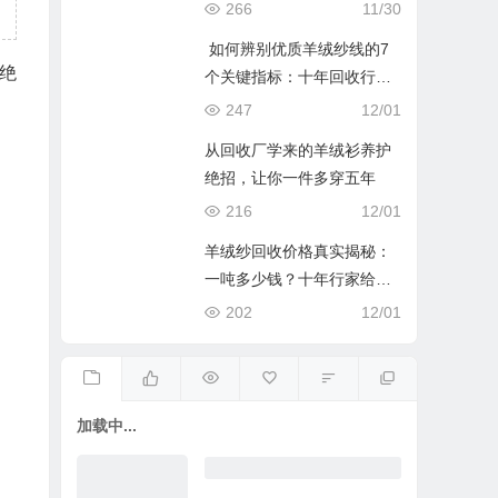
266
11/30
如何辨别优质羊绒纱线的7
绝
个关键指标：十年回收行家
的“摸、看、烧”心得
247
12/01
从回收厂学来的羊绒衫养护
绝招，让你一件多穿五年
216
12/01
羊绒纱回收价格真实揭秘：
一吨多少钱？十年行家给你
底价表
202
12/01
加载中...