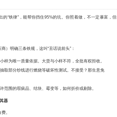
的“铁律”，能帮你挡住95%的坑。你照着做，不一定暴富，但
商）明确三条铁规，这叫“丑话说前头”：
存小样为唯一质量依据。大货与小样不符，全批有权拒收。
机抽取部分纱线进行燃烧等破坏性测试。不接受？那生意免
允许范围的瑕疵品、结块、霉变等，如何折价或剔除。
其器
白费。