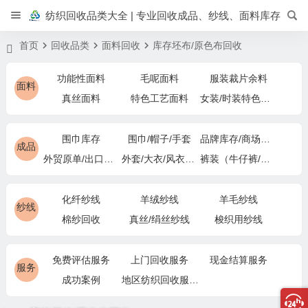
纺织回收品类大全 | 专业回收成品、纱线、面料库存
首页
回收品类
面料回收
库存坯布/原色布回收
功能性面料
毛呢面料
服装裁片余料
面料
真丝面料
特色工艺面料
女装/时装特色面料
围巾库存
围巾/帽子/手套
品牌库存/商场下架
成品
外贸原单/出口退货
外套/大衣/风衣尾单
裤装（牛仔裤/休闲裤）尾货
化纤纱线
羊绒纱线
羊毛纱线
纱线
棉纱回收
真丝/绢丝纱线
梭织用纱线
免费评估服务
上门回收服务
现金结算服务
服务
成功案例
地区纺织回收服务