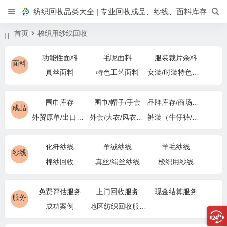
纺织回收品类大全 | 专业回收成品、纱线、面料库存
首页
梭织用纱线回收
功能性面料
毛呢面料
服装裁片余料
面料
真丝面料
特色工艺面料
女装/时装特色面料
围巾库存
围巾/帽子/手套
品牌库存/商场下架
成品
外贸原单/出口退货
外套/大衣/风衣尾单
裤装（牛仔裤/休闲裤）尾货
化纤纱线
羊绒纱线
羊毛纱线
纱线
棉纱回收
真丝/绢丝纱线
梭织用纱线
免费评估服务
上门回收服务
现金结算服务
服务
成功案例
地区纺织回收服务