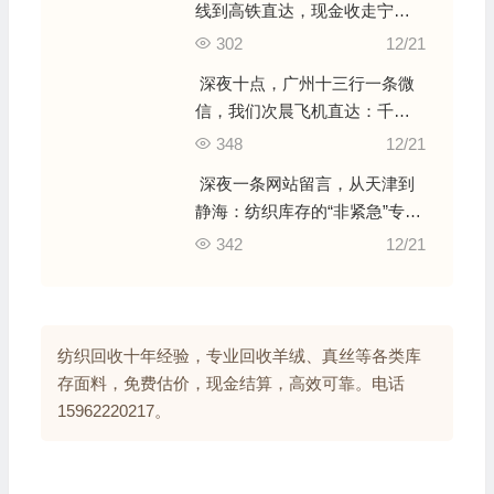
线到高铁直达，现金收走宁波
整仓毛衣尾单
302
12/21
深夜十点，广州十三行一条微
信，我们次晨飞机直达：千件
女装尾货的“闪电清仓”
348
12/21
深夜一条网站留言，从天津到
静海：纺织库存的“非紧急”专业
处置通道
342
12/21
纺织回收十年经验，专业回收羊绒、真丝等各类库
存面料，免费估价，现金结算，高效可靠。电话
15962220217。