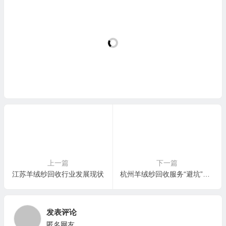
上一篇
下一篇
江苏羊绒纱回收行业发展现状
杭州羊绒纱回收服务“避坑”指南：十年行家亲测四大渠道优劣
发表评论
匿名网友