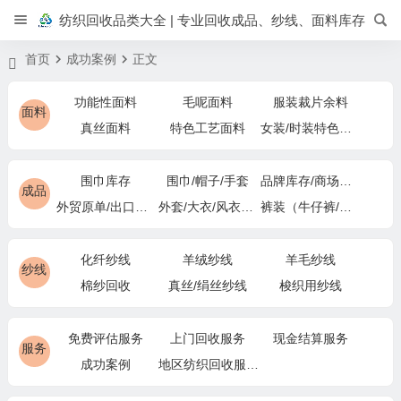
纺织回收品类大全 | 专业回收成品、纱线、面料库存
首页
成功案例
正文
功能性面料
毛呢面料
服装裁片余料
面料
真丝面料
特色工艺面料
女装/时装特色面料
围巾库存
围巾/帽子/手套
品牌库存/商场下架
成品
外贸原单/出口退货
外套/大衣/风衣尾单
裤装（牛仔裤/休闲裤）尾货
化纤纱线
羊绒纱线
羊毛纱线
纱线
棉纱回收
真丝/绢丝纱线
梭织用纱线
免费评估服务
上门回收服务
现金结算服务
服务
成功案例
地区纺织回收服务