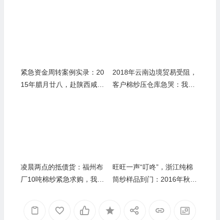
紧急资金周转案例实录：20
2018年云南边境贸易受阻，
15年腊月廿八，赴陕西咸阳
客户棉纱压仓库急哭：我们
现金收购纺织厂全部棉纱
视频验货后直接打款，货都
没见着
凌晨两点的抵债货：福州布
旺旺一声“叮咚”，浙江纯棉
厂10吨棉纱紧急求购，我们
筒纱样品到门：2016年秋，
72小时完成清仓变现
我们如何靠“样品确认+包车
上门”搞定远程大单