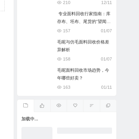
能只看数字
210
12/11
专业面料回收行家指南：库
存布、坯布、尾货的“望闻问
切”与价值密码
157
01/07
毛呢与仿毛面料回收价格差
异解析
158
01/07
毛呢面料回收市场趋势，今
年哪些好卖？
163
01/11
加载中...