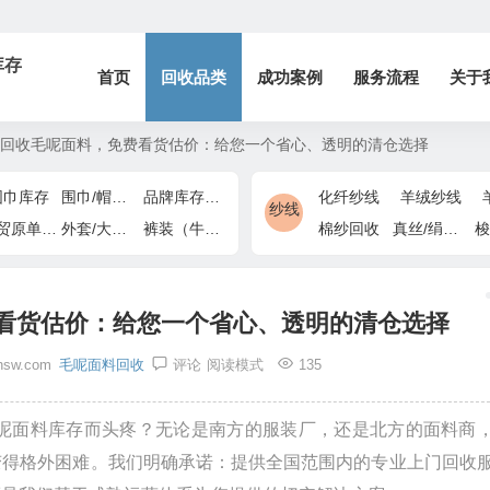
库存
首页
回收品类
成功案例
服务流程
关于
回收毛呢面料，免费看货估价：给您一个省心、透明的清仓选择
围巾库存
围巾/帽子/手套
品牌库存/商场下架
化纤纱线
羊绒纱线
纱线
外贸原单/出口退货
外套/大衣/风衣尾单
裤装（牛仔裤/休闲裤）尾货
棉纱回收
真丝/绢丝纱线
梭
看货估价：给您一个省心、透明的清仓选择
hsw.com
毛呢面料回收
评论
阅读模式
135
呢面料库存而头疼？无论是南方的服装厂，还是北方的面料商
变得格外困难。我们明确承诺：提供全国范围内的专业上门回收