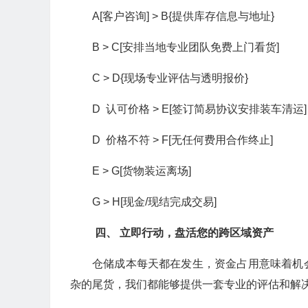
A[客户咨询] > B{提供库存信息与地址}
B > C[安排当地专业团队免费上门看货]
C > D{现场专业评估与透明报价}
D 认可价格 > E[签订简易协议安排装车清运]
D 价格不符 > F[无任何费用合作终止]
E > G[货物装运离场]
G > H[现金/现结完成交易]
四、 立即行动，盘活您的跨区域资产
仓储成本每天都在发生，资金占用意味着机
杂的尾货，我们都能够提供一套专业的评估和解