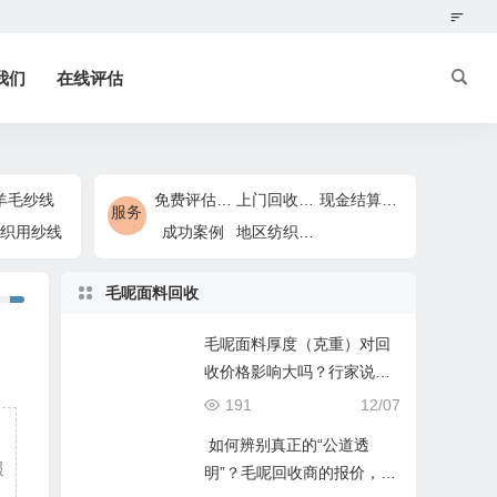
我们
在线评估
羊毛纱线
免费评估服务
上门回收服务
现金结算服务
服务
织用纱线
成功案例
地区纺织回收服务
毛呢面料回收
毛呢面料厚度（克重）对回
收价格影响大吗？行家说：
大，但有个前提！
191
12/07
，
如何辨别真正的“公道透
服
明”？毛呢回收商的报价，不