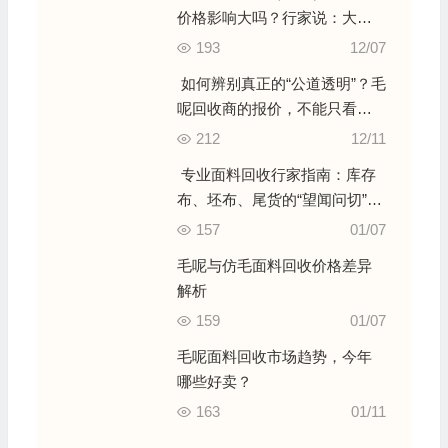
价格影响大吗？行家说：大，
但有个前提！
193
12/07
如何辨别真正的“公道透明”？毛
呢回收商的报价，不能只看数
字
212
12/11
专业面料回收行家指南：库存
布、坯布、尾货的“望闻问切”与
价值密码
157
01/07
毛呢与仿毛面料回收价格差异
解析
159
01/07
毛呢面料回收市场趋势，今年
哪些好卖？
163
01/11