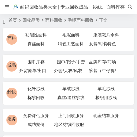
纺织回收品类大全 | 专业回收成品、纱线、面料库存
首页
回收品类
面料回收
毛呢面料回收
正文
功能性面料
毛呢面料
服装裁片余料
面料
真丝面料
特色工艺面料
女装/时装特色面料
围巾库存
围巾/帽子/手套
品牌库存/商场下架
成品
外贸原单/出口退货
外套/大衣/风衣尾单
裤装（牛仔裤/休闲裤）尾货
化纤纱线
羊绒纱线
羊毛纱线
纱线
棉纱回收
真丝/绢丝纱线
梭织用纱线
免费评估服务
上门回收服务
现金结算服务
服务
成功案例
地区纺织回收服务