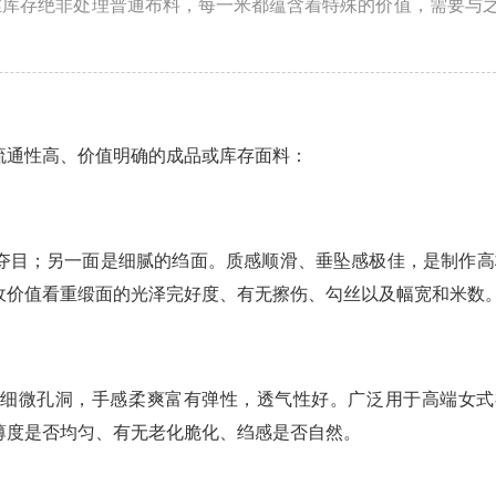
丝库存绝非处理普通布料，每一米都蕴含着特殊的价值，需要与
流通性高、价值明确的成品或库存面料：
夺目；另一面是细腻的绉面。质感顺滑、垂坠感极佳，是制作高
收价值看重缎面的光泽完好度、有无擦伤、勾丝以及幅宽和米数
和细微孔洞，手感柔爽富有弹性，透气性好。广泛用于高端女式
薄度是否均匀、有无老化脆化、绉感是否自然。