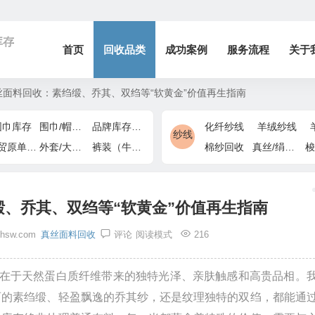
库存
首页
回收品类
成功案例
服务流程
关于
面料回收：素绉缎、乔其、双绉等“软黄金”价值再生指南
围巾库存
围巾/帽子/手套
品牌库存/商场下架
化纤纱线
羊绒纱线
纱线
外贸原单/出口退货
外套/大衣/风衣尾单
裤装（牛仔裤/休闲裤）尾货
棉纱回收
真丝/绢丝纱线
梭
、乔其、双绉等“软黄金”价值再生指南
zhsw.com
真丝面料回收
评论
阅读模式
216
值在于天然蛋白质纤维带来的独特光泽、亲肤触感和高贵品相。
丽的素绉缎、轻盈飘逸的乔其纱，还是纹理独特的双绉，都能通