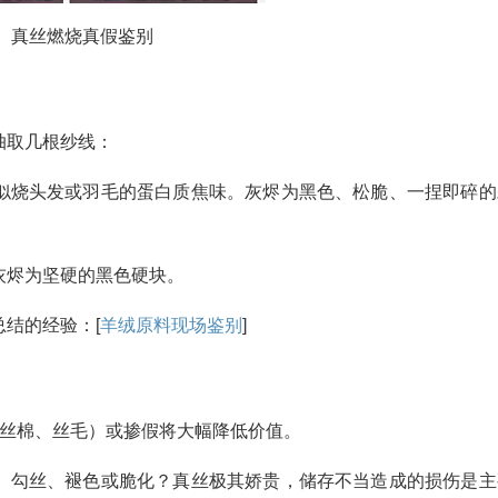
真丝燃烧真假鉴别
抽取几根纱线：
似烧头发或羽毛的蛋白质焦味。灰烬为黑色、松脆、一捏即碎的
灰烬为坚硬的黑色硬块。
结的经验：[
羊绒原料现场鉴别
]
如丝棉、丝毛）或掺假将大幅降低价值。
、勾丝、褪色或脆化？真丝极其娇贵，储存不当造成的损伤是主