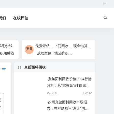
我们
在线评估
羊毛纱线
免费评估服务
上门回收服务
现金结算服务
服务
织用纱线
成功案例
地区纺织回收服务
真丝面料回收
真丝面料回收价格2024行情
分析：从“软黄金”到“白菜价”
的鉴别逻辑
201
12/02
我
苏州真丝面料回收市场报
过
告：在丝绸故里“淘金”的行