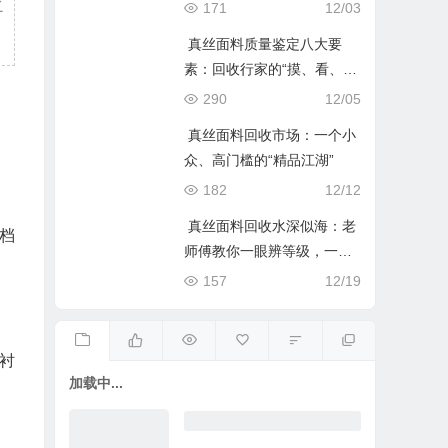
家指南
之
171
12/03
真丝面料质量鉴定八大要
素：回收行家的“摸、看、
烧”实战手册
290
12/05
真丝面料回收市场：一个小
众、高门槛的“精品江湖”
182
12/12
真丝面料回收水深似海：老
档
师傅教你一眼辨等级，一手
。
定价格
157
12/19
衬
加载中...