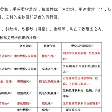
泽柔和，手感柔软滑糯，抗皱性优于素绉缎。用途非常广泛，从
度、面料的柔软度和颜色的流行度。
）、斜纹绸、欧根纱（挺括）、重绉等，均在回收范围之内。