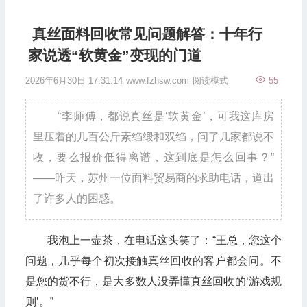
真丝面料回收常见问题解答：十年行
家说透“软黄金”变现的门道
2026年6月30日 17:31:14
www.fzhsw.com
阅读模式
55
“李师傅，都说真丝是‘软黄金’，可我这库房
里压着的几百公斤素绉缎和双绉，问了几家都说不
收，要么报价低得离谱，这到底是怎么回事？”
——昨天，苏州一位面料贸易商的求助电话，道出
了许多人的困惑。
我泡上一壶茶，在电话这头笑了：“王总，您这个
问题，几乎每个初次接触真丝回收的客户都会问。不
是您的货不行，是大多数人没弄懂真丝回收的‘游戏规
则’。”