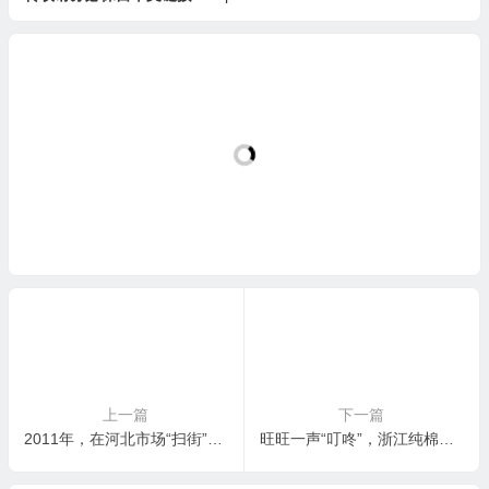
上一篇
下一篇
2011年，在河北市场“扫街”时，发现并收购一批优质停产棉纱
旺旺一声“叮咚”，浙江纯棉筒纱样品到门：2016年秋，我们如何靠“样品确认+包车上门”搞定远程大单