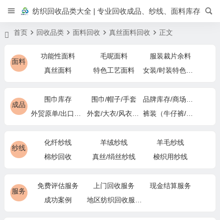
纺织回收品类大全 | 专业回收成品、纱线、面料库存
首页
回收品类
面料回收
真丝面料回收
正文
功能性面料
毛呢面料
服装裁片余料
面料
真丝面料
特色工艺面料
女装/时装特色面料
围巾库存
围巾/帽子/手套
品牌库存/商场下架
成品
外贸原单/出口退货
外套/大衣/风衣尾单
裤装（牛仔裤/休闲裤）尾货
化纤纱线
羊绒纱线
羊毛纱线
纱线
棉纱回收
真丝/绢丝纱线
梭织用纱线
免费评估服务
上门回收服务
现金结算服务
服务
成功案例
地区纺织回收服务