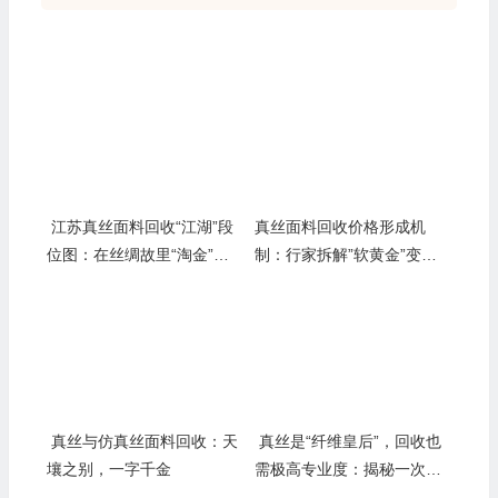
江苏真丝面料回收“江湖”段
真丝面料回收价格形成机
位图：在丝绸故里“淘金”，
制：行家拆解”软黄金”变现
你得跟对“帮派”
金的精密算法
真丝与仿真丝面料回收：天
真丝是“纤维皇后”，回收也
壤之别，一字千金
需极高专业度：揭秘一次靠
谱交易背后的专业壁垒