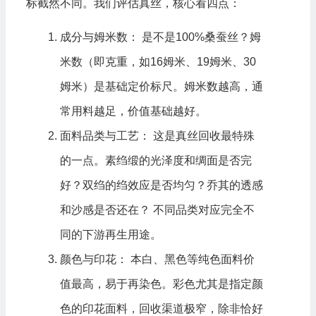
标截然不同。我们评估真丝，核心看四点：
成分与姆米数： 是不是100%桑蚕丝？姆
米数（即克重，如16姆米、19姆米、30
姆米）是基础定价标尺。姆米数越高，通
常用料越足，价值基础越好。
面料品类与工艺： 这是真丝回收最特殊
的一点。素绉缎的光泽度和绸面是否完
好？双绉的绉效应是否均匀？乔其的透感
和沙感是否还在？ 不同品类对应完全不
同的下游再生用途。
颜色与印花： 本白、黑色等纯色面料价
值最高，易于再染色。彩色尤其是指定颜
色的印花面料，回收渠道极窄，除非恰好