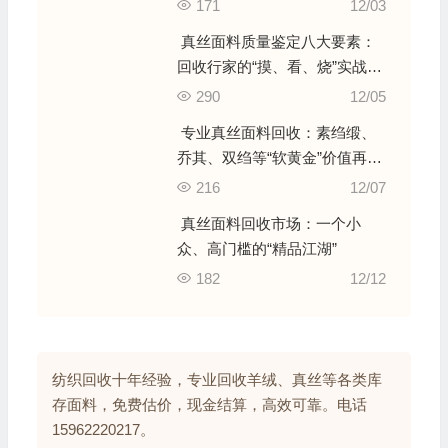
171
12/03
真丝面料质量鉴定八大要素：
回收行家的“摸、看、烧”实战手
册
290
12/05
专业真丝面料回收：素绉缎、
乔其、双绉等“软黄金”价值再生
指南
216
12/07
真丝面料回收市场：一个小
众、高门槛的“精品江湖”
182
12/12
纺织回收十年经验，专业回收羊绒、真丝等各类库
存面料，免费估价，现金结算，高效可靠。电话
15962220217。