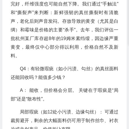
完好，纤维强度也可能自然下降。我们通过“手触法”
和“撕裂声”来判断：新鲜强韧的真丝撕裂时有清脆
声，老化后则声音发闷。存放导致的黄变（尤其是白
绸）和霉味是价格的主要“杀手”。去年，我们评估一
批杭州某厂库存超8年的19姆米素绉缎，因边缘严重
黄变，最终仅中心部分得以利用，价格自然不及新
料。
Q4：有轻微瑕疵（如小污渍、勾丝）的真丝面料
还能回收吗？能值多少钱？
A： 能收，但价格会分层。 关键在于瑕疵是“局
部”还是“散布性”。
局部瑕疵（如12处小污渍、边缘勾丝）： 可通过
裁剪避开，剩余的大幅面料仍可用于制作丝巾、衬衣