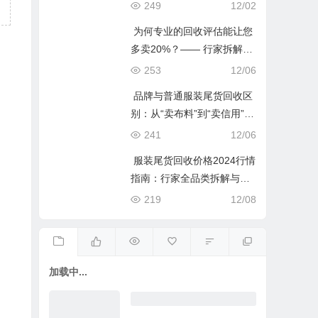
避险手册”
249
12/02
为何专业的回收评估能让您
多卖20%？—— 行家拆解
“信息差”里的真金白银
253
12/06
品牌与普通服装尾货回收区
别：从“卖布料”到“卖信用”的
认知跃升
241
12/06
服装尾货回收价格2024行情
指南：行家全品类拆解与避
坑图鉴
219
12/08
加载中...