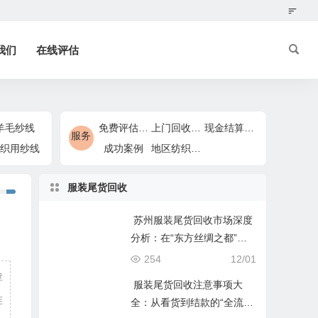
我们
在线评估
羊毛纱线
免费评估服务
上门回收服务
现金结算服务
服务
织用纱线
成功案例
地区纺织回收服务
服装尾货回收
苏州服装尾货回收市场深度
分析：在“东方丝绸之都”做
废品生意的顶层逻辑
254
12/01
浮
服装尾货回收注意事项大
准
全：从看货到结款的“全流程