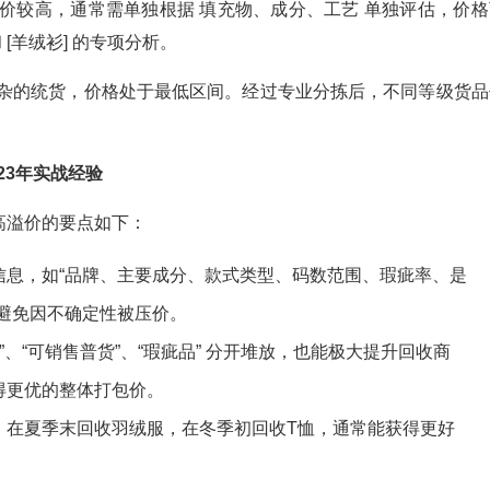
价较高，通常需单独根据 填充物、成分、工艺 单独评估，价格
[羊绒衫] 的专项分析。
坏混杂的统货，价格处于最低区间。经过专业分拣后，不同等级货品
23年实战经验
高溢价的要点如下：
信息，如“品牌、主要成分、款式类型、码数范围、瑕疵率、是
避免因不确定性被压价。
”、“可销售普货”、“瑕疵品” 分开堆放，也能极大提升回收商
得更优的整体打包价。
，在夏季末回收羽绒服，在冬季初回收T恤，通常能获得更好