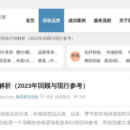
库存
首页
回收品类
成功案例
服务流程
关于
回收行情解析（2023年回顾与现行参考）
围巾库存
围巾/帽子/手套
品牌库存/商场下架
化纤纱线
羊绒纱线
纱线
外贸原单/出口退货
外套/大衣/风衣尾单
裤装（牛仔裤/休闲裤）尾货
棉纱回收
真丝/绢丝纱线
梭
析（2023年回顾与现行参考）
hsw.com
服装尾货回收
评论
阅读模式
219
一的固定价目表，价格因货品品类、品质、季节和市场供需实时
为您梳理一个清晰的价格逻辑框架和行情区间参考，帮助您建立