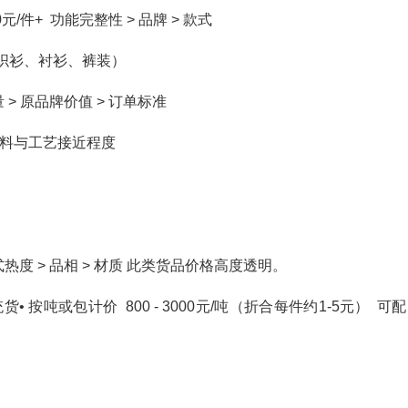
元/件+ 功能完整性 > 品牌 > 款式
针织衫、衬衫、裤装）
量 > 原品牌价值 > 订单标准
 面料与工艺接近程度
/件 款式热度 > 品相 > 材质 此类货品价格高度透明。
按吨或包计价 800 - 3000元/吨（折合每件约1-5元） 可