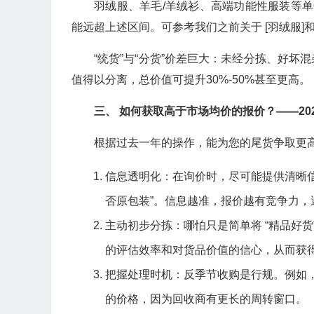
羽绒服、羊毛/羊绒衫、高端功能性服装等单
能远超上述区间。可参考我们之前关于 [羽绒服]和 
“统货”与“分货”价差巨大：未经分拣、好
值得以分离，总价值可提升30%-50%甚至更高。
三、 如何获取高于市场均价的报价？——20
根据过去一年的操作，能为您的尾货争取更
信息透明化：在询价时，尽可能提供清晰
否原包装”。信息越准，报价越有竞争力，
主动初步分拣：哪怕只是简单将 “精品好货
的评估效率和对货品价值的信心，从而获
把握处理时机：反季节收购是行规。例如
的价格，因为回收商有更长的周转窗口。