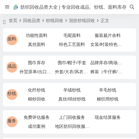
纺织回收品类大全 | 专业回收成品、纱线、面料库存
首页
回收品类
纱线回收
混纺纱线回收
正文
功能性面料
毛呢面料
服装裁片余料
面料
真丝面料
特色工艺面料
女装/时装特色面料
围巾库存
围巾/帽子/手套
品牌库存/商场下架
成品
外贸原单/出口退货
外套/大衣/风衣尾单
裤装（牛仔裤/休闲裤）尾货
化纤纱线
羊绒纱线
羊毛纱线
纱线
棉纱回收
真丝/绢丝纱线
梭织用纱线
免费评估服务
上门回收服务
现金结算服务
服务
成功案例
地区纺织回收服务