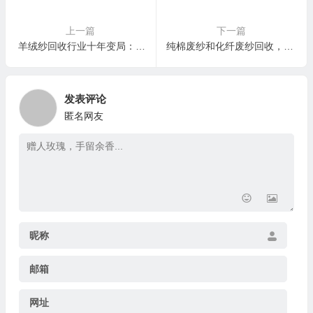
上一篇
下一篇
羊绒纱回收行业十年变局：从“捡漏江湖”到“专业战场”的未来生存指南
纯棉废纱和化纤废纱回收，下游用途和价格完全不同
发表评论
匿名网友
昵称
邮箱
网址