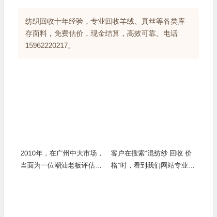
纺织回收十年经验，专业回收羊绒、真丝等各类库
存面料，免费估价，现金结算，高效可靠。电话
15962220217。
2010年，在广州中大市场，
客户在搜索“混纺纱 回收 价
当面为一位潮汕老板评估其
格”时，看到我们网站专业文
积压的各类混纺纱线
章，留言后秒获回复——老
张：你的回答越专业，客户
越放心把货交给你