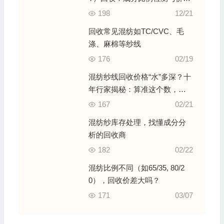
计算
198
12/21
回收常见混纺如TC/CVC、毛
涤、麻棉等纱线
176
02/19
混纺纱线回收价格“水”多深？十
年行家揭秘：算准这个数，每
吨多卖几千块！
167
02/21
混纺纱库存处理，找懂成分分
析的回收商
182
02/22
混纺比例不同（如65/35, 80/2
0），回收价差大吗？
171
03/07