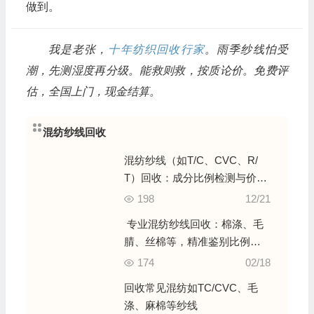
做到。
我是老张，
十年纺织回收行家
。雨季纱线怕受
潮，先测湿度再分级。能救则救，按质论价。免费评
估，全国上门，现金结算。
混纺纱线回收
混纺纱线（如T/C、CVC、R/
T）回收：成分比例检测与价值
计算
198
12/21
专业混纺纱线回收：棉涤、毛
腈、丝棉等，精准鉴别比例，
实现价值归位
174
02/18
回收常见混纺如TC/CVC、毛
涤、麻棉等纱线