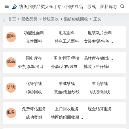
纺织回收品类大全 | 专业回收成品、纱线、面料库存
首页
回收品类
纱线回收
混纺纱线回收
正文
功能性面料
毛呢面料
服装裁片余料
面料
真丝面料
特色工艺面料
女装/时装特色面料
围巾库存
围巾/帽子/手套
品牌库存/商场下架
成品
外贸原单/出口退货
外套/大衣/风衣尾单
裤装（牛仔裤/休闲裤）尾货
化纤纱线
羊绒纱线
羊毛纱线
纱线
棉纱回收
真丝/绢丝纱线
梭织用纱线
免费评估服务
上门回收服务
现金结算服务
服务
成功案例
地区纺织回收服务