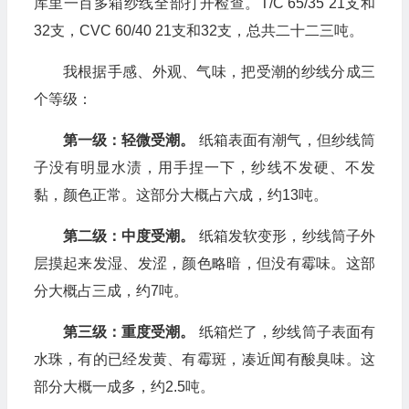
库里一百多箱纱线全部打开检查。T/C 65/35 21支和
32支，CVC 60/40 21支和32支，总共二十二三吨。
我根据手感、外观、气味，把受潮的纱线分成三
个等级：
第一级：轻微受潮。
纸箱表面有潮气，但纱线筒
子没有明显水渍，用手捏一下，纱线不发硬、不发
黏，颜色正常。这部分大概占六成，约13吨。
第二级：中度受潮。
纸箱发软变形，纱线筒子外
层摸起来发湿、发涩，颜色略暗，但没有霉味。这部
分大概占三成，约7吨。
第三级：重度受潮。
纸箱烂了，纱线筒子表面有
水珠，有的已经发黄、有霉斑，凑近闻有酸臭味。这
部分大概一成多，约2.5吨。