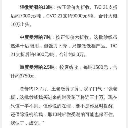
轻微受潮的13吨
：按正常价九折收。T/C 21支折
后约7000元/吨，CVC 21支约9000元/吨。合计大概
10万出头。
中度受潮的7吨
：按正常价六折收。这批纱线虽
然烘干后能用，但强力下降，只能做低档产品。T/C
21支折后约4800元/吨，合计约3.3万。
重度受潮的2.5吨
：按废纺收，每吨1500元，合
计约3750元。
总价约13.7万。王老板算了算，叹了口气：“张老
板，这批纱线我买进来的时候花了将近三十万。现在
只值一半不到。但你说的在理，要不是你及时提醒、
还借除湿机给我，那13吨轻微受潮的可能也保不住。
我认了，成交。”