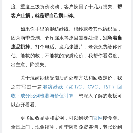
度、重度三级折价收购，客户挽回了十几万损失。
帮
客户止损，就是帮自己攒口碑。
如果你手里的混纺纱线、棉纱或者其他纺织品，
因为雨季受潮、仓库漏水等原因需要处理，
别急着当
废品扔掉
。打个电话、发几张照片，老张免费给你评
估。能救的救，不能救的按质论价，我帮你看湿度、
出主意、降损失。
关于混纺纱线受潮后的处理方法和回收定价，我
之前写过一篇
混纺纱线（如T/C、CVC、R/T）回
收：成分比例检测与价值计算
，想深入了解的老板可
以点开看看。
更多回收品类和案例，可以到我们
官网
慢慢翻。
全国上门，现金结算，雨季防潮免费咨询，老张说到