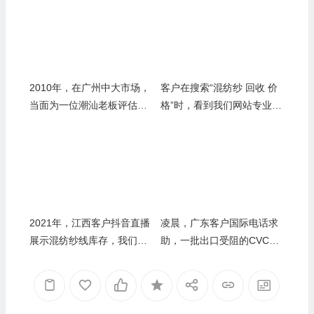
2010年，在广州中大市场，
客户在搜索“混纺纱 回收 价
当面为一位潮汕老板评估其
格”时，看到我们网站专业文
积压的各类混纺纱线
章，留言后秒获回复——老
张：你的回答越专业，客户
越放心把货交给你
2021年，江西客户抖音直播
凌晨，广东客户国际电话求
展示混纺纱线库存，我们连
助，一批出口受阻的CVC混
麦询问具体成分——老张：
纺纱急处理——老张：CVC
直播间里问出来的“成分真
比TC贵三成，急货也能卖好
相”
价