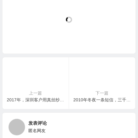
上一篇
下一篇
2017年，深圳客户用真丝纱线抵偿部分债务，我们接受并成功转售——老张：货抵债，三赢
2010年冬夜一条短信，三千个乱纱筒，我们黎明出发——老张：客户急，我不能不急
发表评论
匿名网友