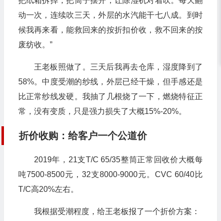
把纸箱拆掉，把筒子摆开，让除湿机对着吹。每天翻
动一次，连续吹三天，外层的水汽能干七八成。到时
候我再来看，能救回来的按折扣价收，救不回来的按
废纺收。”
王老板照做了。三天后我再去仓库，湿度降到了
58%。中度受潮的纱线，外层已经干燥，但手感还是
比正常纱线发硬。我抽了几根烧了一下，燃烧特征正
常，没有变质，只是强力损失了大概15%-20%。
折价收购：给客户一个公道价
2019年，21支T/C 65/35整筒正常回收价大概每
吨7500-8500元，32支8000-9000元。CVC 60/40比
T/C高20%左右。
我根据受潮程度，给王老板报了一个折价方案：