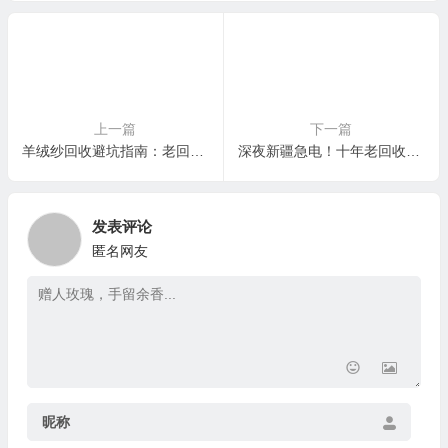
上一篇
下一篇
羊绒纱回收避坑指南：老回收人十年血泪，拆解四大法律雷区与自救手册
深夜新疆急电！十年老回收人亲述：一单陈年籽棉尾纱如何紧急变现？
发表评论
匿名网友
昵称