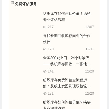
免费评估服务
纺织库存如何评估价值？揭秘
专业评估流程
217
12/07
寻找长期回收库存面料的合作
伙伴
170
12/11
全国300城上门，24小时响应
——纺织库存回收，一张地图
讲清我们的服务版图
141
12/20
纺织库存免费评估全流程拆
解：从线上发图到现场核验，
十年行家一步步教您避坑变现
171
12/20
纺织库存如何评估价值？揭秘
专业评估流程