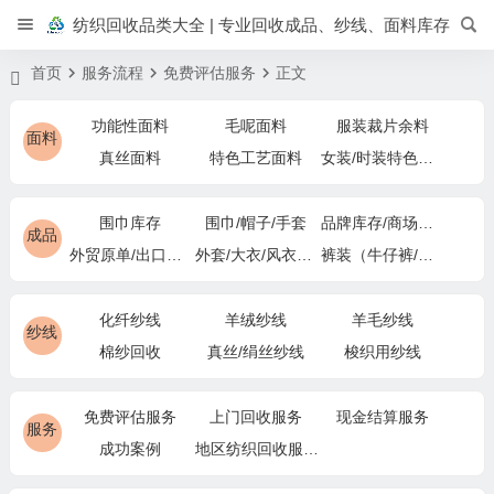
纺织回收品类大全 | 专业回收成品、纱线、面料库存
首页
服务流程
免费评估服务
正文
功能性面料
毛呢面料
服装裁片余料
面料
真丝面料
特色工艺面料
女装/时装特色面料
围巾库存
围巾/帽子/手套
品牌库存/商场下架
成品
外贸原单/出口退货
外套/大衣/风衣尾单
裤装（牛仔裤/休闲裤）尾货
化纤纱线
羊绒纱线
羊毛纱线
纱线
棉纱回收
真丝/绢丝纱线
梭织用纱线
免费评估服务
上门回收服务
现金结算服务
服务
成功案例
地区纺织回收服务