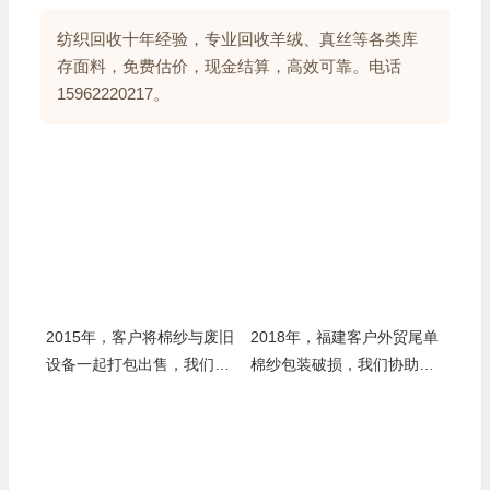
纺织回收十年经验，专业回收羊绒、真丝等各类库
存面料，免费估价，现金结算，高效可靠。电话
15962220217。
2015年，客户将棉纱与废旧
2018年，福建客户外贸尾单
设备一起打包出售，我们独
棉纱包装破损，我们协助重
立评估分别作价——老张：
新打包并销售——老张：别
混在一起卖，你就亏了
让烂纸箱坑了你的好纱线