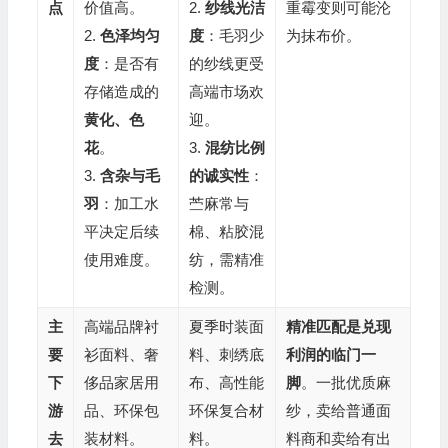
点
价值高。
2.
纱线光洁
重霉变则可能沦
2.
色泽均匀
度
：毛羽少
为抹布价。
度
：是否有
的纱线更受
存储造成的
高端市场欢
黄化、色
迎。
花
。
3.
混纺比例
3.
含杂与毛
的诚实性
：
羽
：加工水
苎麻常与
平决定后续
棉、粘胶混
使用难度。
纺，需精准
检测。
主
高端品牌衬
夏季时装面
精准匹配是兑现
要
衫面料、奢
料、刺绣底
利润的临门一
下
侈品家居用
布、高性能
脚
。一批优质麻
游
品、环保包
环保复合材
纱，卖给普通面
去
装材料。
料。
料商和卖给有出