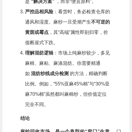
是
“
解决方案”
，而非“便宜原料”。
严控品相风险
：看货时，务必检查仓库的
通风和湿度。麻纱一旦受潮产生
不可逆的
黄斑或霉点
，其“高端”属性即刻归零，价
值断崖式下跌。
理解混纺逻辑
：市场上纯麻纱较少，多见
麻棉、麻粘、麻涤混纺。你需要精通
如
混纺纱线成分检测
的方法，精确判断
比例。例如，“55%亚麻45%棉”与“30%亚
麻70%棉”虽然都叫麻棉纱，但价值定位
完全不同。
结论
麻纱回收市场，是一个典型的“窄门”生意。
门