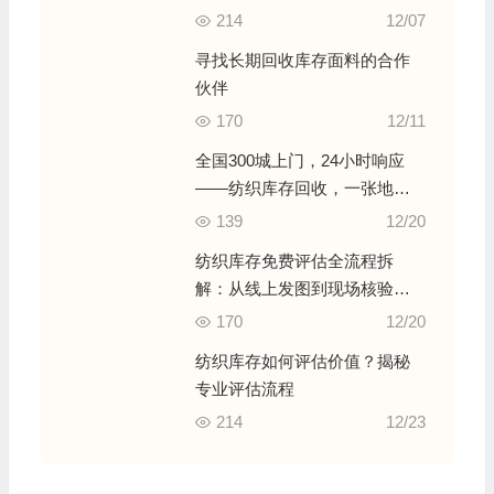
214
12/07
寻找长期回收库存面料的合作
伙伴
170
12/11
全国300城上门，24小时响应
——纺织库存回收，一张地图
讲清我们的服务版图
139
12/20
纺织库存免费评估全流程拆
解：从线上发图到现场核验，
十年行家一步步教您避坑变现
170
12/20
纺织库存如何评估价值？揭秘
专业评估流程
214
12/23