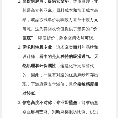
高价值起点，提供安全垫
：优质麻纱（尤
其是高支长亚麻）原料成本和加工成本高
昂，成品纱线单价动辄数万甚至十数万元
每吨。这为其回收价值提供了坚实的
“
价
值底”
，即便折价，剩余空间依然可观。
需求刚性且专业
：追求麻类面料的品牌和
设计师，看中的是其
独特的吸湿透气、天
然肌理和环保属性
，这是化纤无法替代
的。因此，一旦有对路的优质麻纱库存出
现，下游愿意支付溢价，且
价格敏感度相
对较低
。
信息高度不对称，专业即壁垒
：能准确鉴
别亚麻与苎麻、判断麻棉混纺比例、识别