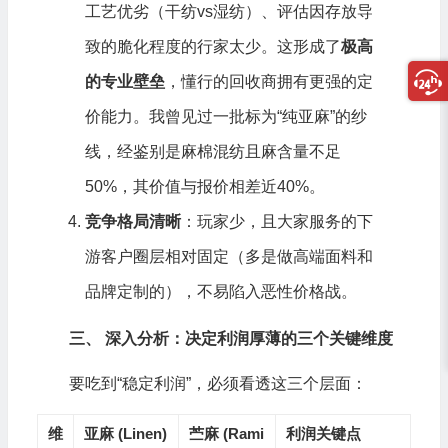
工艺优劣（干纺vs湿纺）、评估因存放导
致的脆化程度的行家太少。这形成了
极高
的专业壁垒
，懂行的回收商拥有更强的定
价能力。我曾见过一批标为“纯亚麻”的纱
线，经鉴别是麻棉混纺且麻含量不足
50%，其价值与报价相差近40%。
竞争格局清晰
：玩家少，且大家服务的下
游客户圈层相对固定（多是做高端面料和
品牌定制的），不易陷入恶性价格战。
三、 深入分析：决定利润厚薄的三个关键维度
要吃到“稳定利润”，必须看透这三个层面：
维
亚麻 (Linen)
苎麻 (Rami
利润关键点