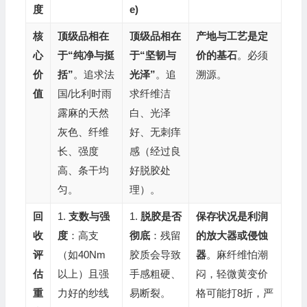
度
e)
核
顶级品相在
顶级品相在
产地与工艺是定
心
于“纯净与挺
于“坚韧与
价的基石
。必须
价
括”
。追求法
光泽”
。追
溯源。
值
国/比利时雨
求纤维洁
露麻的天然
白、光泽
灰色、纤维
好、无刺痒
长、强度
感（经过良
高、条干均
好脱胶处
匀。
理）。
回
1.
支数与强
1.
脱胶是否
保存状况是利润
收
度
：高支
彻底
：残留
的放大器或侵蚀
评
（如40Nm
胶质会导致
器
。麻纤维怕潮
估
以上）且强
手感粗硬、
闷，轻微黄变价
重
力好的纱线
易断裂。
格可能打8折，严