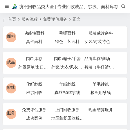
纺织回收品类大全 | 专业回收成品、纱线、面料库存
首页
服务流程
免费评估服务
正文
功能性面料
毛呢面料
服装裁片余料
面料
真丝面料
特色工艺面料
女装/时装特色面料
围巾库存
围巾/帽子/手套
品牌库存/商场下架
成品
外贸原单/出口退货
外套/大衣/风衣尾单
裤装（牛仔裤/休闲裤）尾货
化纤纱线
羊绒纱线
羊毛纱线
纱线
棉纱回收
真丝/绢丝纱线
梭织用纱线
免费评估服务
上门回收服务
现金结算服务
服务
成功案例
地区纺织回收服务