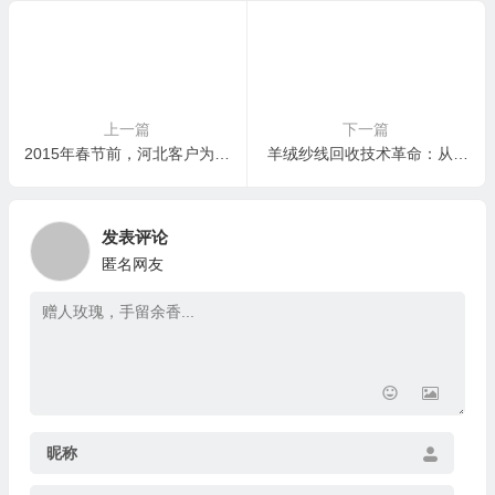
上一篇
下一篇
2015年春节前，河北客户为发年终奖，紧急出售仓库所有混纺纱线，我们现金收购
羊绒纱线回收技术革命：从“降级使用”到“同级再造”的三大突破
发表评论
匿名网友
昵称