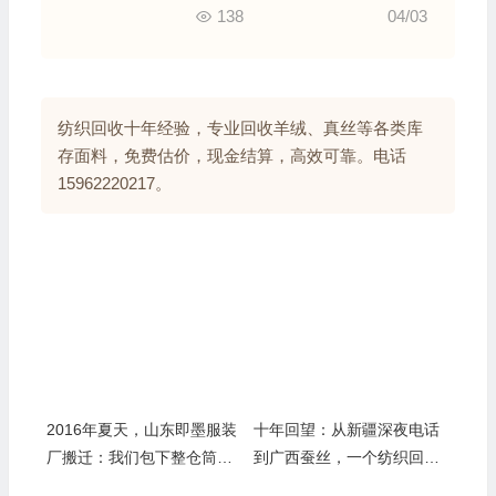
认为高档料，当场高价拍板
138
04/03
纺织回收十年经验，专业回收羊绒、真丝等各类库
存面料，免费估价，现金结算，高效可靠。电话
15962220217。
2016年夏天，山东即墨服装
十年回望：从新疆深夜电话
厂搬迁：我们包下整仓筒
到广西蚕丝，一个纺织回收
纱，现金结算，三天清空十
老兵的真情自白