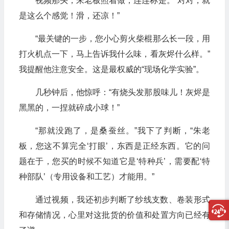
视频那头，朱老板照着做，连连称是。“对对，就
是这么个感觉！滑，还凉！”
“最关键的一步，您小心剪火柴棍那么长一段，用
打火机点一下，马上告诉我什么味，看灰烬什么样。”
我提醒他注意安全。这是最权威的“现场化学实验”。
几秒钟后，他惊呼：“有烧头发那股味儿！灰烬是
黑黑的，一捏就碎成小球！”
“那就没跑了，是桑蚕丝。”我下了判断，“朱老
板，您这不算完全‘打眼’，东西是正经东西。它的问
题在于，您买的时候不知道它是‘特种兵’，需要配‘特
种部队’（专用设备和工艺）才能用。”
通过视频，我还初步判断了纱线支数、卷装形式
和存储情况，心里对这批货的价值和处置方向已经有