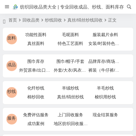
纺织回收品类大全 | 专业回收成品、纱线、面料库存
首页
回收品类
纱线回收
真丝/绢丝纱线回收
正文
功能性面料
毛呢面料
服装裁片余料
面料
真丝面料
特色工艺面料
女装/时装特色面料
围巾库存
围巾/帽子/手套
品牌库存/商场下架
成品
外贸原单/出口退货
外套/大衣/风衣尾单
裤装（牛仔裤/休闲裤）尾货
化纤纱线
羊绒纱线
羊毛纱线
纱线
棉纱回收
真丝/绢丝纱线
梭织用纱线
免费评估服务
上门回收服务
现金结算服务
服务
成功案例
地区纺织回收服务