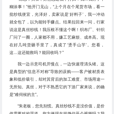
糊涂事！”他开门见山，“上个月在个尾货市场，看一
批纱线便宜，光泽好，卖家说是‘好料子’，我一冲动
就全包了，以为能转手赚点。结果拉回来一问，行家
说这是真丝纱线！我压根不懂这个啊！织布厂、针织
厂问了一圈，人家都不用，嫌工艺麻烦、成本高。现
在好几吨货砸手里了，真成了‘烫手山芋’。您看，
这…这还能救吗？能回收吗？”
我一边示意司机开慢点，一边快速理清头绪。这
是典型的“信息不对称”导致的误购——客户被材质表
象和低价吸引，却对其背后的加工难度、市场用途一
无所知。真丝，对于不熟悉它的下游厂家来说，的确
是“难伺候的主”。
“朱老板，您先别慌。真丝纱线不是没价值，是价
值需要对的渠道。您方便现在就微信开个视频吗？我