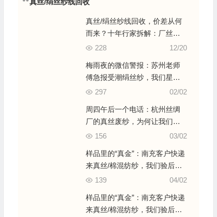
真丝/绢丝纱线回收
真丝/绢丝纱线回收，价差从何
而来？十年行家拆解：厂丝、
土丝、双宫丝的“三套定价逻辑”
228
12/20
梅雨夜的微信警报：苏州老师
傅急报受潮绢丝纱，我们星夜
驰骋的“抢救性”收购实录
297
02/02
周四午后一个电话：杭州丝绸
厂的真丝废纱，为何让我们立
刻买下最近一班动车票？
156
03/02
样品里的“真金”：南充客户快递
来真丝/棉混纺纱，我们验后确
认为高档料，当场高价拍板
139
04/02
样品里的“真金”：南充客户快递
来真丝/棉混纺纱，我们验后确