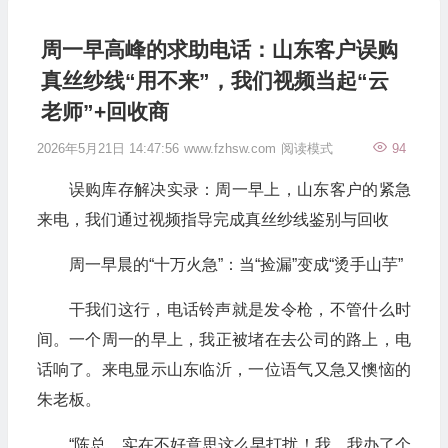
周一早高峰的求助电话：山东客户误购
真丝纱线“用不来”，我们视频当起“云
老师”+回收商
2026年5月21日 14:47:56
www.fzhsw.com
阅读模式
94
误购库存解决实录：周一早上，山东客户的紧急
来电，我们通过视频指导完成真丝纱线鉴别与回收
周一早晨的“十万火急”：当“捡漏”变成“烫手山芋”
干我们这行，电话铃声就是发令枪，不管什么时
间。一个周一的早上，我正被堵在去公司的路上，电
话响了。来电显示山东临沂，一位语气又急又懊恼的
朱老板。
“陈总，实在不好意思这么早打扰！我…我办了个