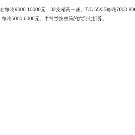
000-10000元，32支稍高一些。T/C 65/35每吨7000-80
吨5000-6000元。半筒纱按整筒的六到七折算。