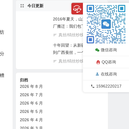
今日更新
2016年夏天，山东即墨服装
厂搬迁：我们包下整仓筒
纺
纱，现金结算，三天清空十
真丝/绢丝纱线回收
08/06
年库存
十年回望：从新疆深夜电话
微信咨询
到广西蚕丝，一个纺织回收
色分
老兵的真情自白
真丝/绢丝纱线回收
08/06
QQ咨询
在线咨询
糟
归档
15962220217
2026 年 8 月
2026 年 7 月
2026 年 6 月
2026 年 5 月
2026 年 4 月
2026 年 3 月