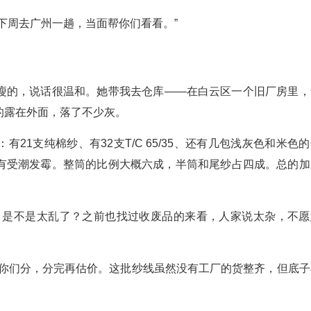
下周去广州一趟，当面帮你们看看。”
瘦的，说话很温和。她带我去仓库——在白云区一个旧厂房里，
的露在外面，落了不少灰。
21支纯棉纱、有32支T/C 65/35、还有几包浅灰色和米色
有受潮发霉。整筒的比例大概六成，半筒和尾纱占四成。总的加
，是不是太乱了？之前也找过收废品的来看，人家说太杂，不愿
帮你们分，分完再估价。这批纱线虽然没有工厂的货整齐，但底子