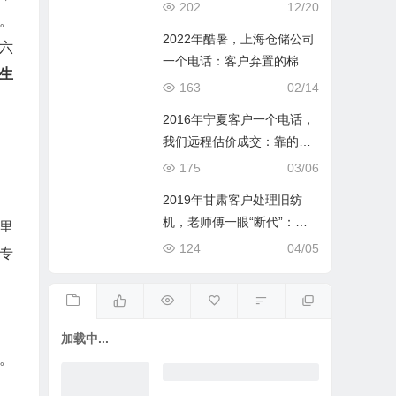
场的影响
202
12/20
。
2022年酷暑，上海仓储公司
六
一个电话：客户弃置的棉
生
纱，我们付费清仓，两家都
163
02/14
赚了
2016年宁夏客户一个电话，
我们远程估价成交：靠的是1
4年的手感
175
03/06
2019年甘肃客户处理旧纺
机，老师傅一眼“断代”：这
里
机器和纱线，比你想象的贵
124
04/05
专
一倍
加载中...
。