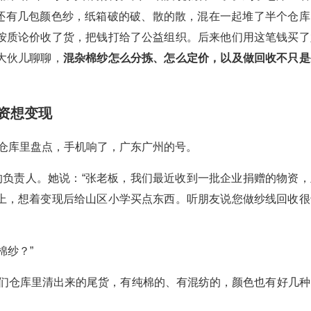
纺、还有几包颜色纱，纸箱破的破、散的散，混在一起堆了半个仓库
按质论价收了货，把钱打给了公益组织。后来他们用这笔钱买了
大伙儿聊聊，
混杂棉纱怎么分拣、怎么定价，以及做回收不只是
资想变现
州仓库里盘点，手机响了，广东广州的号。
的负责人。她说：“张老板，我们最近收到一批企业捐赠的物资，
上，想着变现后给山区小学买点东西。听朋友说您做纱线回收很
棉纱？”
他们仓库里清出来的尾货，有纯棉的、有混纺的，颜色也有好几种