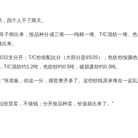
弟，四个人干了两天。
筒子倒出来，按品种分成三堆——纯棉一堆、T/C混纺一堆、色
挑出来。
32支分开；T/C纱按配比分（大部分是65/35）；色纺纱按颜
/C混纺约1.2吨，色纺纱约0.5吨，破损废纱约0.3吨。
：“张老板，你这一分，感觉整齐多了。这些纱线原来堆在一起乱
起统货卖，不值钱；分开按品种卖，价值就出来了。”