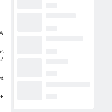
角
的色
起
意
不