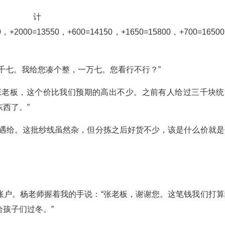
计
50，+2000=13550，+600=14150，+1650=15800，+700=1650
千七。我给您凑个整，一万七。您看行不行？”
张老板，这个价比我们预期的高出不少。之前有人给过三千块统
西了。”
待遇给。这批纱线虽然杂，但分拣之后好货不少，该是什么价就是
账户。杨老师握着我的手说：“张老板，谢谢您。这笔钱我们打算
孩子们过冬。”