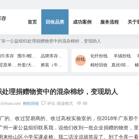
库存
首页
回收品类
成功案例
服务流程
关于
为广东一公益组织处理捐赠物资中的混杂棉纱，变现助人
围巾库存
围巾/帽子/手套
品牌库存/商场下架
化纤纱线
羊绒纱线
纱线
外贸原单/出口退货
外套/大衣/风衣尾单
裤装（牛仔裤/休闲裤）尾货
棉纱回收
真丝/绢丝纱线
梭
组织处理捐赠物资中的混杂棉纱，变现助人
.fzhsw.com
棉纱回收
评论
阅读模式
89
厂的、收过贸易商的、收过高校实验室的，但2018年广东那个
广州一家公益组织联系我，说他们收到一批企业捐赠的物资，里
用来给山区小学买课桌椅。我二话没说就答应了。到了仓库一看