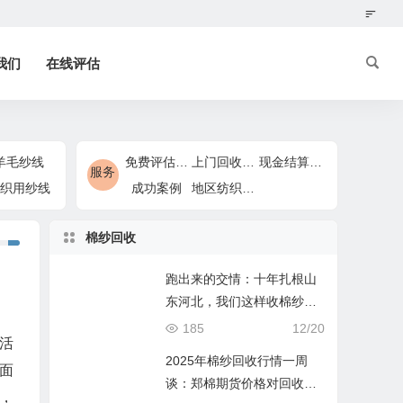
我们
在线评估
羊毛纱线
免费评估服务
上门回收服务
现金结算服务
服务
织用纱线
成功案例
地区纺织回收服务
棉纱回收
跑出来的交情：十年扎根山
东河北，我们这样收棉纱、
化纤布和羊绒尾货
185
12/20
活
2025年棉纱回收行情一周
面
谈：郑棉期货价格对回收市
，