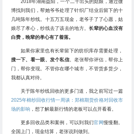
2018年湖南益阳，一个二十出头的姑娘，通过微
博找到我们，帮她爷爷处理了针织厂结业后留下的十
几吨陈年纱线。十五万五现金，老爷子了了心愿，姑
娘尽了孝心，纱线去了该去的地方。
长辈的心血没有
白费，晚辈的孝心有了着落。
如果你家里也有长辈留下的纺织库存需要处理，
搜一下、看一眼、发个私信
。老张帮你评估，帮你上
门，帮你变现。不管你在哪个城市，不管货多货少，
我都认真对待。
关于陈年纱线回收的更多门道，我之前写过一篇
2025年棉纱回收行情一周谈：郑棉期货价格对回收市
场的影响
，想了解最新行情的老板可以点开看看。
更多回收品类和案例，可以到我们
官网
慢慢翻。
全国上门，现金结算，老张说到做到。