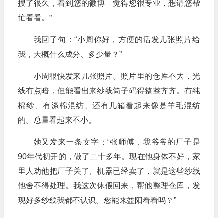
搜了很久，看到您的微博，觉得您很专业，想请您帮
忙看看。”
我回了句：“小周你好，方便的话发几张照片给
我，大概什么成分、多少量？”
小周很快发来几张照片。照片里的仓库不大，光
线有点暗，但能看出来纱线筒子码得整整齐齐。有纯
棉纱、有涤棉混纺、还有几箱看起来像是羊毛混纺
的。总量看起来不小。
她又发来一条文字：“张师傅，我爷爷的厂子是
90年代初开的，做了二十多年。现在他身体不好，家
里人劝他把厂子关了。机器已经卖了，就是这些纱线
他舍不得处理。我这次休假回来，帮他整理仓库，发
现好多纱线我都不认识。您能来益阳看看吗？”