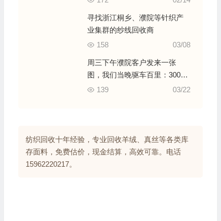
上门
寻找浙江桐乡、濮院等针织产
业集群的纱线回收商
158
03/08
周三下午濮院客户发来一张
图，我们当晚驱车百里：300公
斤混纺纱，通宵分拣成8类
139
03/22
纺织回收十年经验，专业回收羊绒、真丝等各类库
存面料，免费估价，现金结算，高效可靠。电话
15962220217。