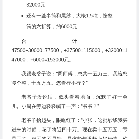
32000元
还有一些半筒和尾纱，大概1.5吨，按整
筒的六折算，约6000元
合计：
47500+30000=77500，+37500=115000，+32000=1
47000，+6000=153000元。
我跟老爷子说：“周师傅，总共十五万三。我给您
凑个整，十五万五。您看行不行？”
老爷子没说话，低头看着地面，沉默了好一会
儿。小周在旁边轻轻喊了一声：“爷爷？”
老爷子抬起头，眼眶红了：“小张，这批纱线我买
进来的时候，花了将近四十万。现在卖十五万五，亏
是亏了，但亏的不是钱，是这些年没赶上好行情。你