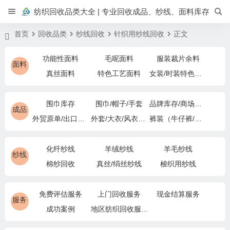
纺织回收品类大全 | 专业回收成品、纱线、面料库存
首页
回收品类
纱线回收
针织用纱线回收
正文
功能性面料
毛呢面料
服装裁片余料
面料
真丝面料
特色工艺面料
女装/时装特色面料
围巾库存
围巾/帽子/手套
品牌库存/商场下架
成品
外贸原单/出口退货
外套/大衣/风衣尾单
裤装（牛仔裤/休闲裤）尾货
化纤纱线
羊绒纱线
羊毛纱线
纱线
棉纱回收
真丝/绢丝纱线
梭织用纱线
免费评估服务
上门回收服务
现金结算服务
服务
成功案例
地区纺织回收服务