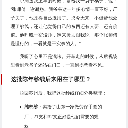
小周送我上车的时候，塞给我一袋子橘子，说：
“张师傅，谢谢您。我爷爷这一年多心情一直不好，厂
子关了，他觉得自己没用了。您今天来，不但帮他处
理了纱线，还让他觉得自己的东西还有人要、还有价
值。他昨晚一宿没睡，翻来覆去跟我说，那个张师傅
是懂行的，一看就是干实事的人。”
我听了心里不是滋味。开车走的时候，从后视镜
里看到老爷子还站在门口，一直到拐弯看不见。
这批陈年纱线后来用在了哪里？
拉回苏州后，我把这批纱线仔细分类整理：
纯棉纱
：卖给了山东一家做劳保手套的
厂，21支和32支正好是他们需要的规
格。