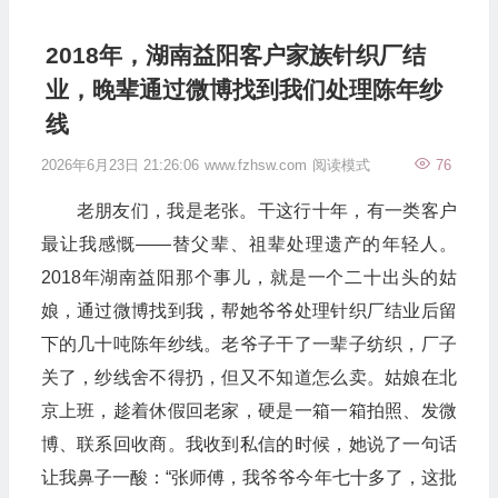
2018年，湖南益阳客户家族针织厂结
业，晚辈通过微博找到我们处理陈年纱
线
2026年6月23日 21:26:06
www.fzhsw.com
阅读模式
76
老朋友们，我是老张。干这行十年，有一类客户
最让我感慨——替父辈、祖辈处理遗产的年轻人。
2018年湖南益阳那个事儿，就是一个二十出头的姑
娘，通过微博找到我，帮她爷爷处理针织厂结业后留
下的几十吨陈年纱线。老爷子干了一辈子纺织，厂子
关了，纱线舍不得扔，但又不知道怎么卖。姑娘在北
京上班，趁着休假回老家，硬是一箱一箱拍照、发微
博、联系回收商。我收到私信的时候，她说了一句话
让我鼻子一酸：“张师傅，我爷爷今年七十多了，这批