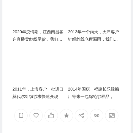
2020年疫情期，江西南昌客
2013年一个雨天，天津客户
户直播卖纱线尾货，我们线
针织纱线仓库漏雨，我们协
上拍下并约定疫情后提货
助抢救并收购受潮部分
2011年，上海客户一批进口
2014年国庆，福建长乐经编
莫代尔针织纱求快速变现，
厂寄来一包锦纶纱样品，我
我们查验关单后高价收购
们高铁南下：3吨库存，一天
清空