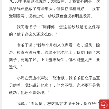
70/30羊毛腈纶混纺纱，大概2吨。让我意外的是，这
批纱线虽然放了有些年头，但保存得相当好——没有
受潮发霉，没有虫蛀，纱线颜色也没有明显发黄。
我问老爷子：“周师傅，您这些纱线是怎么保存
的？放了这么久还这么好。”
老爷子说：“我每个月都来仓库看一次，通风、除
湿、检查有没有虫。纱线不能堆地上，我专门做了木
架子，离地半尺。上面盖布防尘，但不能盖太严，要
透气。”
小周在旁边小声说：“张老板，我爷爷把仓库当宝
贝供着。我妈说让他卖了，他舍不得。这次要不是我
硬劝，他还不肯处理。”
我说：“周师傅，您这批纱线底子好，保存得也