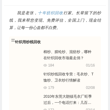
我是老张，
十年纺织回收
行家。长辈留下的纱
线，我来帮您变现。免费评估，全国上门，现金结
算，让每一份心血都不白费。
针织用纱线回收
棉纱、腈纶纱、混纺纱，哪种
在针织回收市场最走俏？
184
01/16
针织纱线回收专营：毛衣纱、T
恤纱、卫衣纱行情解读
179
02/08
2010年东莞大朗镇毛衣厂旺季
过后，一个电话打来：几百公
斤多色纱尾料，我们周末组队
172
02/14