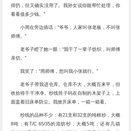
得扔，但又确实没用了。我孙女说你能帮忙处理，你
看看值多少钱。”
小周在旁边插话：“爷爷，人家叫张老板，不叫张
师傅。”
老爷子瞪了她一眼：“我干了一辈子纺织，叫师傅
亲切。”
我笑了：“周师傅，您叫我小张就行。”
老爷子带我进仓库。仓库不大，大概百来平，但
收拾得干干净净。纱线筒子码在自制的木架子上，上
面盖着旧床单防尘。我掀开床单，一箱一箱看。
纱线的品种不少：有21支和32支的纯棉纱，大概
8吨；有T/C 65/35的混纺纱，大概5吨；还有几箱