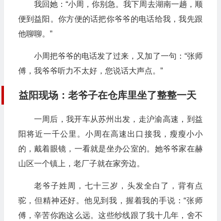
我回她：“小周，你别急。我下周去湖南一趟，顺
便到益阳。你方便的话把你爷爷的电话给我，我先跟
他聊聊。”
小周把爷爷的电话发了过来，又加了一句：“张师
傅，我爷爷听力不太好，您说话大声点。”
益阳现场：老爷子在仓库里坐了整整一天
一周后，我开车从苏州出发，走沪渝高速，到益
阳将近一千公里。小周在高速出口接我，瘦瘦小小
的，戴着眼镜，一看就是坐办公室的。她爷爷家在赫
山区一个镇上，老厂子就在家旁边。
老爷子姓周，七十三岁，头发全白了，背有点
驼，但精神还好。他见到我，握着我的手说：“张师
傅，辛苦你跑这么远。这些纱线跟了我十几年，舍不