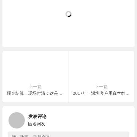
上一篇
下一篇
现金结算，现场付清：这是服装尾货回收最安全、最高效的终点
2017年，深圳客户用真丝纱线抵偿部分债务，我们接受并成功转售——老张：货抵债，三赢
发表评论
匿名网友